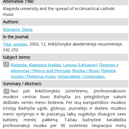
Alternative Title:
Klaipėda university and the spread of ecclesiastical catholic
music
Authors:
Kšanienė, Daiva
In the Journal:
, 2002, 12, Krikščionybė akademinėje visuomenėje,
Tiltai. priedas
242-252
Subject terms:
;
;
LT
Klaipėda. Klaipėdos kraštas
Lietuva (Lithuania)
Giesmės ir
;
;
giesmynai / Hymns and Hymnals
Muzika / Music
Religinė
;
muzika / Religious music
Universitetai / Universities.
Summary / Abstract:
Nuo pat krikščionybės įsitvirtinimo, profesionaliosios
LT
muzikos centras buvo Bažnyčia. Jos prieglobstyje sukurti
didžiulės vertės meno šedevrai. Per visą europietiškos muzikos
istoriją Bažnyčia ugdė, globojo, puoselėjo ir skatino muzikos
meno vystymąsi ir iki pastarųjų laikų sugebėjo išsaugoti savo
kultūrinį meninį palikimą. Tačiau bažnytinė katalikiška
profesionalioji muzika per 50 sovietinės okupacijos metų