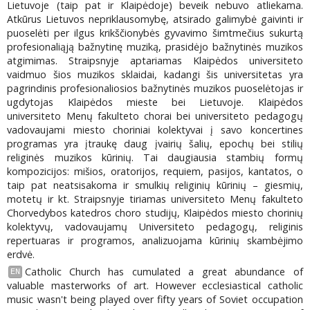
Lietuvoje (taip pat ir Klaipėdoje) beveik nebuvo atliekama.
Atkūrus Lietuvos nepriklausomybę, atsirado galimybė gaivinti ir
puoselėti per ilgus krikščionybės gyvavimo šimtmečius sukurtą
profesionaliąją bažnytinę muziką, prasidėjo bažnytinės muzikos
atgimimas. Straipsnyje aptariamas Klaipėdos universiteto
vaidmuo šios muzikos sklaidai, kadangi šis universitetas yra
pagrindinis profesionaliosios bažnytinės muzikos puoselėtojas ir
ugdytojas Klaipėdos mieste bei Lietuvoje. Klaipėdos
universiteto Menų fakulteto chorai bei universiteto pedagogų
vadovaujami miesto choriniai kolektyvai į savo koncertines
programas yra įtraukę daug įvairių šalių, epochų bei stilių
religinės muzikos kūrinių. Tai daugiausia stambių formų
kompozicijos: mišios, oratorijos, requiem, pasijos, kantatos, o
taip pat neatsisakoma ir smulkių religinių kūrinių – giesmių,
motetų ir kt. Straipsnyje tiriamas universiteto Menų fakulteto
Chorvedybos katedros choro studijų, Klaipėdos miesto chorinių
kolektyvų, vadovaujamų Universiteto pedagogų, religinis
repertuaras ir programos, analizuojama kūrinių skambėjimo
erdvė.
Catholic Church has cumulated a great abundance of
EN
valuable masterworks of art. However ecclesiastical catholic
music wasn't being played over fifty years of Soviet occupation