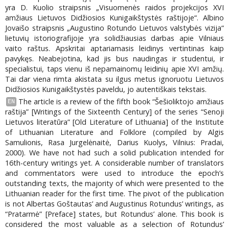
yra D. Kuolio straipsnis „Visuomenės raidos projekcijos XVI
amžiaus Lietuvos Didžiosios Kunigaikštystės raštijoje“. Albino
Jovaišo straipsnis „Augustino Rotundo Lietuvos valstybės vizija“
lietuvių istoriografijoje yra solidžiausias darbas apie Vilniaus
vaito raštus. Apskritai aptariamasis leidinys vertintinas kaip
pavykęs. Neabejotina, kad jis bus naudingas ir studentui, ir
specialistui, taps vienu iš nepamainomų leidinių apie XVI amžių.
Tai dar viena rimta akistata su ilgus metus ignoruotu Lietuvos
Didžiosios Kunigaikštystės paveldu, jo autentiškais tekstais.
The article is a review of the fifth book “Šešioliktojo amžiaus
EN
raštija” [Writings of the Sixteenth Century] of the series “Senoji
Lietuvos literatūra” [Old Literature of Lithuania] of the Institute
of Lithuanian Literature and Folklore (compiled by Algis
Samulionis, Rasa Jurgelėnaitė, Darius Kuolys, Vilnius: Pradai,
2000). We have not had such a solid publication intended for
16th-century writings yet. A considerable number of translators
and commentators were used to introduce the epoch’s
outstanding texts, the majority of which were presented to the
Lithuanian reader for the first time. The pivot of the publication
is not Albertas Goštautas’ and Augustinus Rotundus’ writings, as
“Pratarmė” [Preface] states, but Rotundus’ alone. This book is
considered the most valuable as a selection of Rotundus’