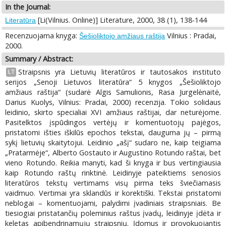
In the Journal:
[Li(Vilnius. Online)] Literature, 2000, 38 (1), 138-144
Literatūra
Recenzuojama knyga:
Vilnius : Pradai,
Šešioliktojo amžiaus raštija
2000.
Summary / Abstract:
Straipsnis yra Lietuvių literatūros ir tautosakos instituto
LT
serijos „Senoji Lietuvos literatūra“ 5 knygos „Šešioliktojo
amžiaus raštija“ (sudarė Algis Samulionis, Rasa Jurgelėnaitė,
Darius Kuolys, Vilnius: Pradai, 2000) recenzija. Tokio solidaus
leidinio, skirto specialiai XVI amžiaus raštijai, dar neturėjome.
Pasitelktos įspūdingos vertėjų ir komentuotojų pajėgos,
pristatomi išties iškilūs epochos tekstai, dauguma jų – pirmą
sykį lietuvių skaitytojui. Leidinio „ašį“ sudaro ne, kaip teigiama
„Pratarmėje“, Alberto Gostauto ir Augustino Rotundo raštai, bet
vieno Rotundo. Reikia manyti, kad ši knyga ir bus vertingiausia
kaip Rotundo raštų rinktinė. Leidinyje pateiktiems senosios
literatūros tekstų vertimams visų pirma teks šviečiamasis
vaidmuo. Vertimai yra sklandūs ir korektiški. Tekstai pristatomi
neblogai – komentuojami, palydimi įvadiniais straipsniais. Be
tiesiogiai pristatančių poleminius raštus įvadų, leidinyje įdėta ir
keletas apibendrinamųjų straipsnių. Įdomus ir provokuojantis