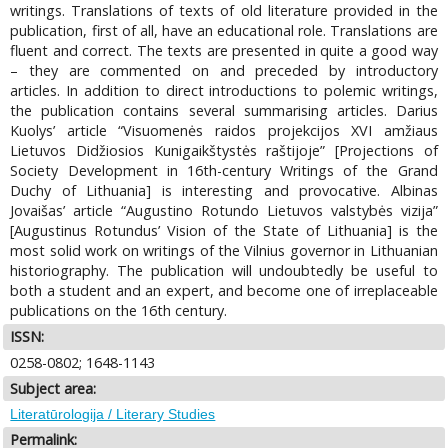
writings. Translations of texts of old literature provided in the
publication, first of all, have an educational role. Translations are
fluent and correct. The texts are presented in quite a good way
– they are commented on and preceded by introductory
articles. In addition to direct introductions to polemic writings,
the publication contains several summarising articles. Darius
Kuolys’ article “Visuomenės raidos projekcijos XVI amžiaus
Lietuvos Didžiosios Kunigaikštystės raštijoje” [Projections of
Society Development in 16th-century Writings of the Grand
Duchy of Lithuania] is interesting and provocative. Albinas
Jovaišas’ article “Augustino Rotundo Lietuvos valstybės vizija”
[Augustinus Rotundus’ Vision of the State of Lithuania] is the
most solid work on writings of the Vilnius governor in Lithuanian
historiography. The publication will undoubtedly be useful to
both a student and an expert, and become one of irreplaceable
publications on the 16th century.
ISSN:
0258-0802; 1648-1143
Subject area:
Literatūrologija / Literary Studies
Permalink: