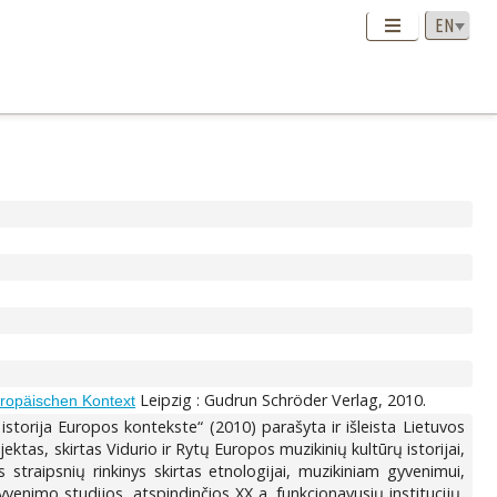
Leipzig : Gudrun Schröder Verlag, 2010.
uropäischen Kontext
istorija Europos kontekste“ (2010) parašyta ir išleista Lietuvos
tas, skirtas Vidurio ir Rytų Europos muzikinių kultūrų istorijai,
straipsnių rinkinys skirtas etnologijai, muzikiniam gyvenimui,
venimo studijos, atspindinčios XX a. funkcionavusių institucijų,