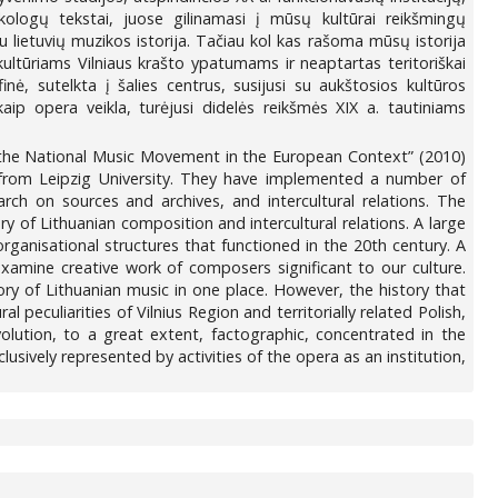
kologų tekstai, juose gilinamasi į mūsų kultūrai reikšmingų
su lietuvių muzikos istorija. Tačiau kol kas rašoma mūsų istorija
akultūriams Vilniaus krašto ypatumams ir neaptartas teritoriškai
inė, sutelkta į šalies centrus, susijusi su aukštosios kultūros
aip opera veikla, turėjusi didelės reikšmės XIX a. tautiniams
of the National Music Movement in the European Context” (2010)
 from Leipzig University. They have implemented a number of
rch on sources and archives, and intercultural relations. The
ry of Lithuanian composition and intercultural relations. A large
 organisational structures that functioned in the 20th century. A
xamine creative work of composers significant to our culture.
tory of Lithuanian music in one place. However, the history that
l peculiarities of Vilnius Region and territorially related Polish,
olution, to a great extent, factographic, concentrated in the
clusively represented by activities of the opera as an institution,