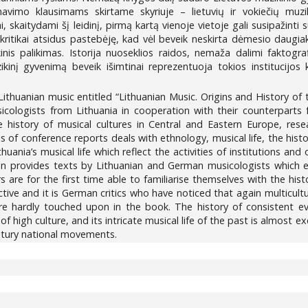
navimo klausimams skirtame skyriuje – lietuvių ir vokiečių muzi
, skaitydami šį leidinį, pirmą kartą vienoje vietoje gali susipažinti 
čių kritikai atsidus pastebėję, kad vėl beveik neskirta dėmesio daugi
nis palikimas. Istorija nuoseklios raidos, nemaža dalimi faktograf
inį gyvenimą beveik išimtinai reprezentuoja tokios institucijos k
 Lithuanian music entitled “Lithuanian Music. Origins and History 
icologists from Lithuania in cooperation with their counterparts
history of musical cultures in Central and Eastern Europe, resea
 of conference reports deals with ethnology, musical life, the histo
uania’s musical life which reflect the activities of institutions and
on provides texts by Lithuanian and German musicologists which e
 are for the first time able to familiarise themselves with the his
ctive and it is German critics who have noticed that again multicultura
are hardly touched upon in the book. The history of consistent ev
f high culture, and its intricate musical life of the past is almost ex
ntury national movements.
0