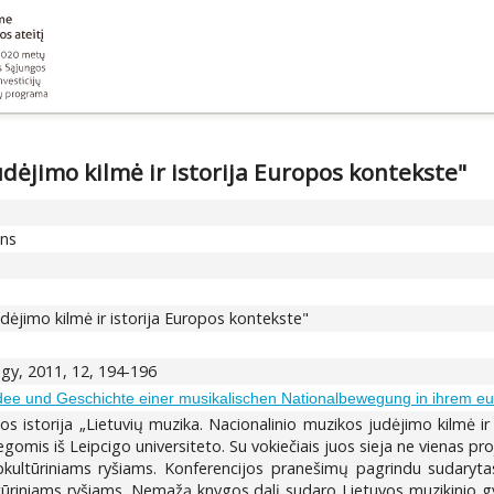
dėjimo kilmė ir istorija Europos kontekste"
ons
dėjimo kilmė ir istorija Europos kontekste"
gy, 2011, 12, 194-196
Idee und Geschichte einer musikalischen Nationalbewegung in ihrem e
s istorija „Lietuvių muzika. Nacionalinio muzikos judėjimo kilmė ir 
is iš Leipcigo universiteto. Su vokiečiais juos sieja ne vienas projek
rpkultūriniams ryšiams. Konferencijos pranešimų pagrindu sudarytas 
ltūriniams ryšiams. Nemažą knygos dalį sudaro Lietuvos muzikinio gy