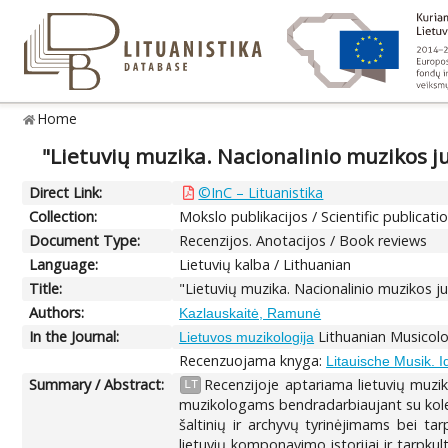
Home
"Lietuvių muzika. Nacionalinio muzikos ju
Direct Link:
©InC – Lituanistika
Collection:
Mokslo publikacijos / Scientific publicati
Document Type:
Recenzijos. Anotacijos / Book reviews
Language:
Lietuvių kalba / Lithuanian
Title:
"Lietuvių muzika. Nacionalinio muzikos ju
Authors:
Kazlauskaitė, Ramunė
In the Journal:
Lithuanian Musicolo
Lietuvos muzikologija
Recenzuojama knyga:
Litauische Musik. 
Summary / Abstract:
Recenzijoje aptariama lietuvių muziko
LT
muzikologams bendradarbiaujant su kolegom
šaltinių ir archyvų tyrinėjimams bei ta
lietuvių komponavimo istorijai ir tarpku