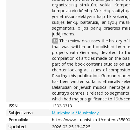
organizacinių struktūrų veiklą. Kompo
kompozitorių kūrybą. Vokiečių skaitytojai
yra etniškai selektyvi ir kaip tik vokie
susijęs lenkų, baltarusių ar žydų muziki
segmentais, o jos painų praeities muzik
judėjimams.
The review discusses the history of
EN
that was written and published by mus
projects with Germans, devoted to the 
compilation of articles made on the basis
part of the book contains studies on Lith
chapter looking at issues of compositi
Reading this publication, German readers
has been written so far is ethnically sele
Belarusian or Jewish musical heritage 
country’s centres is related to segments o
which had major significance to 19th-ce
ISSN:
1392-9313
Subject area:
Muzikologija / Musicology
Permalink:
https://www.lituanistika.lt/content/3589
Updated:
2026-02-25 13:47:25