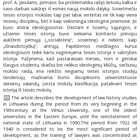
prof. A. Janulaitis, pirmasis šia problematika rašęs lietuvių kalba ir
savo darbais sukūręs iš esmės naują mokslo dalyką. Sovietmečiu
teisės istorijos mokslas taip pat labai vertintas ne tik kaip viena
teisinių disciplinų, bet ir kaip veiksminga ideologinė priemonė. Jis
buvo atvirai ideologizuotas. Dėstant ir Sovietų Sąjungos, ir
užsienio teisės istoriją buvo siekiama kontrasto principu
aukštinti pirmąją („socialistinę“, sovietinę) ir niekinti, kaip
„išnaudotojišką“, antrąją. Papildomos medžiagos kursui
ideologizuoti teikė kartu nagrinėjama teisės istorija ir valstybės
istorija. Pažymima, kad pastaraisiais metais, nors ir gerokai
išaugus studentų skaičiui bei nelikus ideologinių kliūčių, varžiusių
mokslo raidą, ima reikštis neigiamų teisės istorijos studijų
tendencijų: mažinama šioms disciplinoms universitetuose
skiriamų valandų, įvesta mokslų klasifikacija, pašalinant teisės
istoriją iš teisės mokslų.
The article describes the development of law history studies
EN
in Lithuania during the period from its very beginning in the
19thcentury at the Vilnius University, one of the oldest
universities in the Eastern Europe, until the reinstatement of
national state of Lithuania in 1990.The period from 1922 till
1940 is considered to be the most significant period of
development, as the training of lawyers was concentrated at