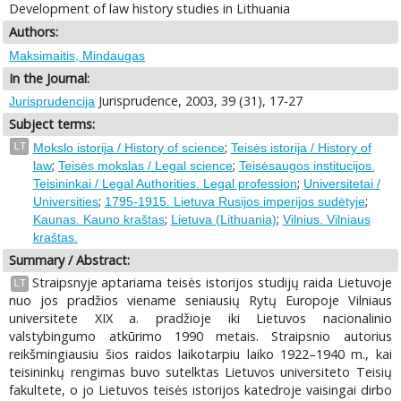
Development of law history studies in Lithuania
Authors:
Maksimaitis, Mindaugas
In the Journal:
Jurisprudence, 2003, 39 (31), 17-27
Jurisprudencija
Subject terms:
;
LT
Mokslo istorija / History of science
Teisės istorija / History of
;
;
law
Teisės mokslas / Legal science
Teisėsaugos institucijos.
;
Teisininkai / Legal Authorities. Legal profession
Universitetai /
;
;
Universities
1795-1915. Lietuva Rusijos imperijos sudėtyje
;
;
Kaunas. Kauno kraštas
Lietuva (Lithuania)
Vilnius. Vilniaus
kraštas.
Summary / Abstract:
Straipsnyje aptariama teisės istorijos studijų raida Lietuvoje
LT
nuo jos pradžios viename seniausių Rytų Europoje Vilniaus
universitete XIX a. pradžioje iki Lietuvos nacionalinio
valstybingumo atkūrimo 1990 metais. Straipsnio autorius
reikšmingiausiu šios raidos laikotarpiu laiko 1922–1940 m., kai
teisininkų rengimas buvo sutelktas Lietuvos universiteto Teisių
fakultete, o jo Lietuvos teisės istorijos katedroje vaisingai dirbo