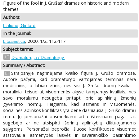
Figure of the fool in J. Grušas' dramas on historic and modern
themes
Authors:
Lialienė, Gintarė
In the Journal:
, 2000, 1/2, 112-117
Lituanistica
Subject terms:
LT
Dramaturgija / Dramaturgy.
Summary / Abstract:
Straipsnyje nagrinėjama kvailio figūra J. Grušo dramose.
LT
Autorė pažymi, kad dramaturgo vartojamas terminas nėra
medicininis, o labiau etinis, nes visi J. Grušo dramų kvailiai -
moraliniai teisuoliai, visuomenės akyse tampantys kvailiais, nes
savo moralumu nesugeba pritapti prie aplinkinių žmonių
gyvenimo normų. Teigiama, kad asmens ir visuomenės,
socialinės aplinkos konfliktas yra bene dažniausia J. Grušo dramų
tema. Jų personažai pasmerkiami arba išteisinami pagal tai,
sugebėjo ar ne atsispirti išorinių aplinkybių diktuojamoms
sąlygoms. Personažai bepročiai šiuose konfliktuose visuomet
atstovauja asmenybės laisvės ir savarankiško pasirinkimo