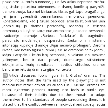
pozicijoms. Autorės nuomone, J. Grušas aiškiai nepritaria minčiai,
jog tikslas pateisina priemones, ir dramų konfliktų pavyzdžiu
demonstruoja, kaip net kilniausias tikslas gali tapti pragaištingu,
jei jam įgyvendinti pasirenkamos nemoralios priemonės.
Konstatuojama, kad J. Grušo bepročiai arba keistuoliai yra vieni
įdomiausių jo dramos personažų, rodančių ir stilistinę
dramaturgo kūrybos kaitą: nuo antraplanio Juokdario personažo
tradicinėje dramoje „Barbora Radvilaitė“ iki pagrindinio
personažo modernioje, desperacinio šauksmo ir misterimo
intonacijų kupinoje dramoje „Pijus nebuvo protingas". Daroma
išvada, kad kvailio figūra suteikia J. Grušo dramoms ne tik įdomių
idėjinių atspalvių, keičia kitų personažų suvokimo ir susivokimo
galimybes, bet ir daro poveikį dramaturgo stilistiniams
ieškojimams, kurių rezultatas - savitos stilistikos dramos
bendrame lietuvių dramaturgijos kontekste.
Article discusses fool's figure in J. Grušas' dramas. The
EN
author notes that the term used by the playwright is not
medical but rather ethical, as all fools in J. Grušas' dramas are
moral righteous persons turning into fools in public eye,
because of their inability due to their morals to adapt
themselves to life standards of people surrounding them. It is
stated that the conflict between an individual and society, social