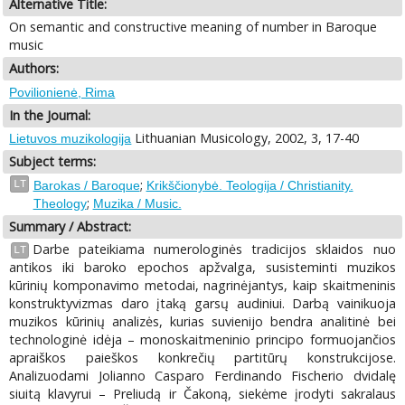
Alternative Title:
On semantic and constructive meaning of number in Baroque
music
Authors:
Povilionienė, Rima
In the Journal:
Lithuanian Musicology, 2002, 3, 17-40
Lietuvos muzikologija
Subject terms:
;
LT
Barokas / Baroque
Krikščionybė. Teologija / Christianity.
;
Theology
Muzika / Music.
Summary / Abstract:
Darbe pateikiama numerologinės tradicijos sklaidos nuo
LT
antikos iki baroko epochos apžvalga, susisteminti muzikos
kūrinių komponavimo metodai, nagrinėjantys, kaip skaitmeninis
konstruktyvizmas daro įtaką garsų audiniui. Darbą vainikuoja
muzikos kūrinių analizės, kurias suvienijo bendra analitinė bei
technologinė idėja – monoskaitmeninio principo formuojančios
apraiškos paieškos konkrečių partitūrų konstrukcijose.
Analizuodami Jolianno Casparo Ferdinando Fischerio dvidalę
siuitą klavyrui – Preliudą ir Čakoną, siekėme įrodyti sakralaus