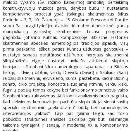
maldos vyksmo (Šv. rožinio kalbėjimo) simbolinį perteikimą
konstruktyviuoju muzikos garsų darybos būdu ir nustatėme
komponavimo procesui ypač įtakingus skaitmeninius šifrus
Preliude – 3, 7, 10, Čakonoje – 15. Girolarno Frescobaldi Partite
sopra Passacagli tyrinėjimai atskleidė matematinės kilmės garsų
manipuliacijų galimybę skaitmeninės Lucaso progresijos
pagrindu. Johanno Kuhnau kompozicijoje Biblische Historien
skaitmeninės abėcėlės numerologijos tradicijos įspaudų visų
pirma paskatino ieškoti paties Kuhnau užduotas galvosūkis –
nustatyti sonatų partitūrose užšifruoto herojaus skaitmeninį
šifrą.Analizės eigoje nustatyti unikalūs atitikimai: slaptojo
herojaus – Stephani šifro numerologinis tapatumas su Biblijos
herojų – dviejų biblinių vardų Dovydo (David) ir Sauliaus (Saul)
raidžių skaitmeninių ekvivalentų suma; pastebėta, kad ir Biblinių
sonatų ciklo projektą, konceptualizuojamą ritminių verčių kiekį,
fuginių padalų temos kokybę bei funkcionavimo principus valdo
Stephani konstruktyvizmas. Atliktomis analizėmis buvo pagrįsta,
kad kiekvienos kompozicijos partitūra slepia tik jai vienai savitą
specialų skaitmeninio „dekodavimo“ būdą bei numerologinės
interpretacijos „raktus“. Taip pat galima teigti, kad tokio
pobūdžio struktūrinės analizės pakraipa gali būti sėkmingai
taikoma tyrinėjant ir senąją, ir modernią XX a. komponavimo
praktiką.