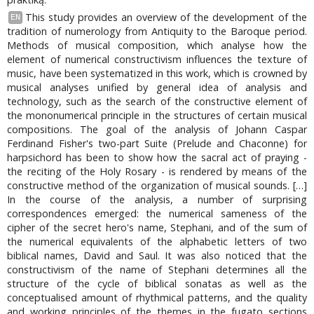
This study provides an overview of the development of the
EN
tradition of numerology from Antiquity to the Baroque period.
Methods of musical composition, which analyse how the
element of numerical constructivism influences the texture of
music, have been systematized in this work, which is crowned by
musical analyses unified by general idea of analysis and
technology, such as the search of the constructive element of
the mononumerical principle in the structures of certain musical
compositions. The goal of the analysis of Johann Caspar
Ferdinand Fisher's two-part Suite (Prelude and Chaconne) for
harpsichord has been to show how the sacral act of praying -
the reciting of the Holy Rosary - is rendered by means of the
constructive method of the organization of musical sounds. […]
In the course of the analysis, a number of surprising
correspondences emerged: the numerical sameness of the
cipher of the secret hero's name, Stephani, and of the sum of
the numerical equivalents of the alphabetic letters of two
biblical names, David and Saul. It was also noticed that the
constructivism of the name of Stephani determines all the
structure of the cycle of biblical sonatas as well as the
conceptualised amount of rhythmical patterns, and the quality
and working principles of the themes in the fugato sections