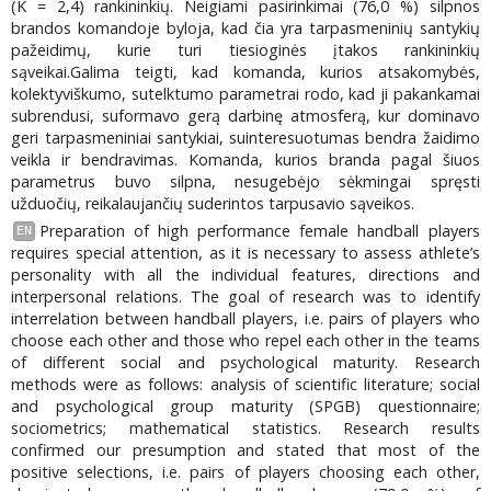
(K = 2,4) rankininkių. Neigiami pasirinkimai (76,0 %) silpnos
brandos komandoje byloja, kad čia yra tarpasmeninių santykių
pažeidimų, kurie turi tiesioginės įtakos rankininkių
sąveikai.Galima teigti, kad komanda, kurios atsakomybės,
kolektyviškumo, sutelktumo parametrai rodo, kad ji pakankamai
subrendusi, suformavo gerą darbinę atmosferą, kur dominavo
geri tarpasmeniniai santykiai, suinteresuotumas bendra žaidimo
veikla ir bendravimas. Komanda, kurios branda pagal šiuos
parametrus buvo silpna, nesugebėjo sėkmingai spręsti
užduočių, reikalaujančių suderintos tarpusavio sąveikos.
Preparation of high performance female handball players
EN
requires special attention, as it is necessary to assess athlete’s
personality with all the individual features, directions and
interpersonal relations. The goal of research was to identify
interrelation between handball players, i.e. pairs of players who
choose each other and those who repel each other in the teams
of different social and psychological maturity. Research
methods were as follows: analysis of scientific literature; social
and psychological group maturity (SPGB) questionnaire;
sociometrics; mathematical statistics. Research results
confirmed our presumption and stated that most of the
positive selections, i.e. pairs of players choosing each other,