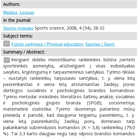
Authors:
Meidus, Leonas
In the Journal:
Sports science, 2008, 4 (54), 28-32
Sporto mokslas
Subject terms:
;
LT
Fizinis ugdymas / Physical education
Sportas / Sport.
Summary / Abstract:
Rengiant didelio meistriškumo rankininkes būtina įvertinti
LT
sportininkės asmenybę, atsižvelgiant į visas individualias
savybes, kryptingumą ir tarpasmeninius santykius. Tyrimo tikslas
– nustatyti rankininkių tarpusavio santykius, t. y. viena kitą
pasirenkančias ir viena kitą atstumiančias žaidėjų poras
skirtingos socialinės ir psichologinės brandos komandose.
Tyrimo metodai: mokslinės literatūros šaltinių analizė; socialinės
ir psichologinės grupės branda (SPGB); sociometrija;
matematinė statistika. Tyrimo duomenys patvirtino mūsų
prielaidą ir parodė, kad dauguma teigiamų pasirinkimų, t. y.
viena kitą pasirenkančių žaidėjų porų, dominavo tarp
pakankamai subrendusios komandos (K = 3,8) rankininkių (79,0
%). Tai 3,3 karto daugiau negu tarp silpnos brandos komandos