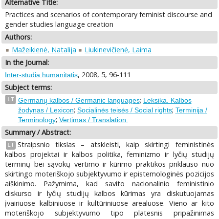
Alternative Title:
Practices and scenarios of contemporary feminist discourse and
gender studies language creation
Authors:
Mažeikienė, Natalija
Liukinevičienė, Laima
In the Journal:
, 2008, 5, 96-111
Inter-studia humanitatis
Subject terms:
;
LT
Germanų kalbos / Germanic languages
Leksika. Kalbos
;
;
žodynas / Lexicon
Socialinės teisės / Social rights
Terminija /
;
Terminology
Vertimas / Translation.
Summary / Abstract:
Straipsnio tikslas – atskleisti, kaip skirtingi feministinės
LT
kalbos projektai ir kalbos politika, feminizmo ir lyčių studijų
terminų bei sąvokų vertimo ir kūrimo praktikos priklauso nuo
skirtingo moteriškojo subjektyvumo ir epistemologinės pozicijos
aiškinimo. Pažymima, kad savito nacionalinio feministinio
diskurso ir lyčių studijų kalbos kūrimas yra diskutuojamas
įvairiuose kalbiniuose ir kultūriniuose arealuose. Vieno ar kito
moteriškojo subjektyvumo tipo platesnis pripažinimas