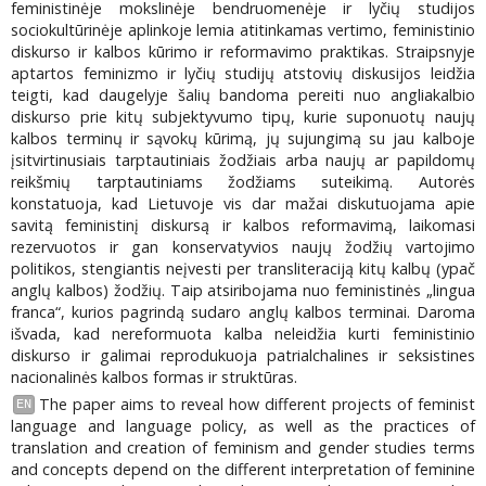
feministinėje mokslinėje bendruomenėje ir lyčių studijos
sociokultūrinėje aplinkoje lemia atitinkamas vertimo, feministinio
diskurso ir kalbos kūrimo ir reformavimo praktikas. Straipsnyje
aptartos feminizmo ir lyčių studijų atstovių diskusijos leidžia
teigti, kad daugelyje šalių bandoma pereiti nuo angliakalbio
diskurso prie kitų subjektyvumo tipų, kurie suponuotų naujų
kalbos terminų ir sąvokų kūrimą, jų sujungimą su jau kalboje
įsitvirtinusiais tarptautiniais žodžiais arba naujų ar papildomų
reikšmių tarptautiniams žodžiams suteikimą. Autorės
konstatuoja, kad Lietuvoje vis dar mažai diskutuojama apie
savitą feministinį diskursą ir kalbos reformavimą, laikomasi
rezervuotos ir gan konservatyvios naujų žodžių vartojimo
politikos, stengiantis neįvesti per transliteraciją kitų kalbų (ypač
anglų kalbos) žodžių. Taip atsiribojama nuo feministinės „lingua
franca“, kurios pagrindą sudaro anglų kalbos terminai. Daroma
išvada, kad nereformuota kalba neleidžia kurti feministinio
diskurso ir galimai reprodukuoja patrialchalines ir seksistines
nacionalinės kalbos formas ir struktūras.
The paper aims to reveal how different projects of feminist
EN
language and language policy, as well as the practices of
translation and creation of feminism and gender studies terms
and concepts depend on the different interpretation of feminine