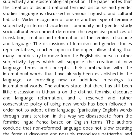
subjectivity and epistemological position. The paper notes that
the creation of distinct national feminist discourse and gender
studies language is discussed in various linguistic and cultural
habitats. Wider recognition of one or another type of feminine
subjectivity in feminist academic community and gender study
sociocultural environment determine the respective practices of
translation, creation and reformation of the feminist discourse
and language. The discussions of feminism and gender studies
representatives, touched upon in the paper, allow stating that
many countries try to move from the English discourse to other
subjectivity types which will suppose the creation of new
language terms and concepts, their combination with the
international words that have already been established in the
language, or providing new or additional meanings to
international words. The authors state that there has still been
little discussion in Lithuania on the distinct feminist discourse
and language reformation, and a reserved and rather
conservative policy of using new words has been followed in
order not to adopt other language (particularly English) words
through transliteration. In this way we disassociate from the
feminist lingua franca based on English terms. The authors
conclude that non-reformed language does not allow creating
the feminist discourse and possibly reproduces patriarchal and