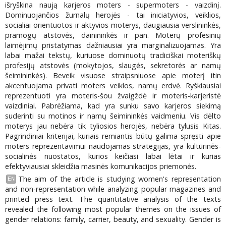
išryškina naują karjeros moters - supermoters - vaizdinį.
Dominuojančios žurnalų herojės - tai iniciatyvios, veiklios,
socialiai orientuotos ir aktyvios moterys, daugiausia verslininkės,
pramogų atstovės, dainininkės ir pan. Moterų profesinių
laimėjimų pristatymas dažniausiai yra marginalizuojamas. Yra
labai mažai tekstų, kuriuose dominuotų tradiciškai moteriškų
profesijų atstovės (mokytojos, slaugės, sekretorės ar namų
šeimininkės). Beveik visuose straipsniuose apie moterį itin
akcentuojama privati moters veiklos, namų erdvė. Ryškiausiai
reprezentuoti yra moteris-šou žvaigždė ir moteris-karjeristė
vaizdiniai. Pabrėžiama, kad yra sunku savo karjeros siekimą
suderinti su motinos ir namų šeimininkės vaidmeniu. Vis dėlto
moterys jau nebėra tik tyliosios herojės, nebėra tylusis Kitas.
Pagrindiniai kriterijai, kuriais remiantis būtų galima spręsti apie
moters reprezentavimui naudojamas strategijas, yra kultūrinės-
socialinės nuostatos, kurios keičiasi labai lėtai ir kurias
efektyviausiai skleidžia masinės komunikacijos priemonės.
The aim of the article is studying women's representation
EN
and non-representation while analyzing popular magazines and
printed press text. The quantitative analysis of the texts
revealed the following most popular themes on the issues of
gender relations: family, carrier, beauty, and sexuality. Gender is