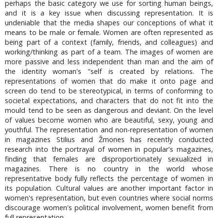
perhaps the basic category we use for sorting human beings,
and it is a key issue when discussing representation. It is
undeniable that the media shapes our conceptions of what it
means to be male or female. Women are often represented as
being part of a context (family, friends, and colleagues) and
working/thinking as part of a team. The images of women are
more passive and less independent than man and the aim of
the identity woman's "self is created by relations. The
representations of women that do make it onto page and
screen do tend to be stereotypical, in terms of conforming to
societal expectations, and characters that do not fit into the
mould tend to be seen as dangerous and deviant. On the level
of values become women who are beautiful, sexy, young and
youthful. The representation and non-representation of women
in magazines Stilius and Žmones has recently conducted
research into the portrayal of women in popular's magazines,
finding that females are disproportionately sexualized in
magazines. There is no country in the world whose
representative body fully reflects the percentage of women in
its population. Cultural values are another important factor in
women's representation, but even countries where social norms
discourage women's political involvement, women benefit from
full representation.