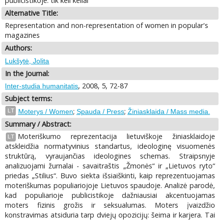
publicistikoje: tik keli keliai
Alternative Title:
Representation and non-representation of women in popular's
magazines
Authors:
Lukšytė, Jolita
In the Journal:
, 2008, 5, 72-87
Inter-studia humanitatis
Subject terms:
;
;
LT
Moterys / Women
Spauda / Press
Žiniasklaida / Mass media.
Summary / Abstract:
Moteriškumo reprezentacija lietuviškoje žiniasklaidoje
LT
atskleidžia normatyvinius standartus, ideologinę visuomenės
struktūrą, vyraujančias ideologines schemas. Straipsnyje
analizuojami žurnalai - savaitraštis „Žmonės“ ir „Lietuvos ryto“
priedas „Stilius“. Buvo siekta išsiaiškinti, kaip reprezentuojamas
moteriškumas populiariojoje Lietuvos spaudoje. Analizė parodė,
kad populiarioje publicistikoje dažniausiai akcentuojamas
moters fizinis grožis ir seksualumas. Moters įvaizdžio
konstravimas atsiduria tarp dviejų opozicijų: šeima ir karjera. Tai