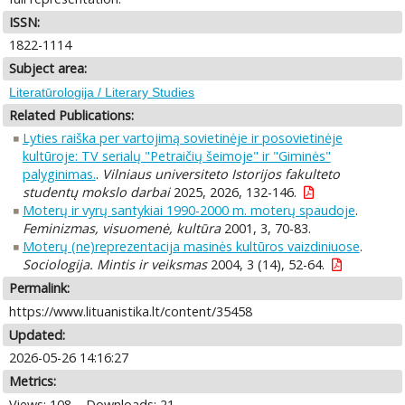
ISSN:
1822-1114
Subject area:
Literatūrologija / Literary Studies
Related Publications:
Lyties raiška per vartojimą sovietinėje ir posovietinėje
kultūroje: TV serialų "Petraičių šeimoje" ir "Giminės"
palyginimas.
.
Vilniaus universiteto Istorijos fakulteto
studentų mokslo darbai
2025, 2026, 132-146.
Moterų ir vyrų santykiai 1990-2000 m. moterų spaudoje
.
Feminizmas, visuomenė, kultūra
2001, 3, 70-83.
Moterų (ne)reprezentacija masinės kultūros vaizdiniuose
.
Sociologija. Mintis ir veiksmas
2004, 3 (14), 52-64.
Permalink:
https://www.lituanistika.lt/content/35458
Updated:
2026-05-26 14:16:27
Metrics:
Views: 108
Downloads: 21