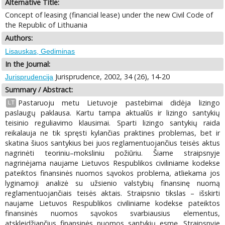
Alternative Title:
Concept of leasing (financial lease) under the new Civil Code of
the Republic of Lithuania
Authors:
Lisauskas, Gediminas
In the Journal:
Jurisprudence, 2002, 34 (26), 14-20
Jurisprudencija
Summary / Abstract:
Pastaruoju metu Lietuvoje pastebimai didėja lizingo
LT
paslaugų paklausa. Kartu tampa aktualūs ir lizingo santykių
teisinio reguliavimo klausimai. Sparti lizingo santykių raida
reikalauja ne tik spręsti kylančias praktines problemas, bet ir
skatina šiuos santykius bei juos reglamentuojančius teisės aktus
nagrinėti teoriniu–moksliniu požiūriu. Šiame straipsnyje
nagrinėjama naujame Lietuvos Respublikos civiliniame kodekse
pateiktos finansinės nuomos sąvokos problema, atliekama jos
lyginamoji analizė su užsienio valstybių finansinę nuomą
reglamentuojančiais teisės aktais. Straipsnio tikslas – išskirti
naujame Lietuvos Respublikos civiliniame kodekse pateiktos
finansinės nuomos sąvokos svarbiausius elementus,
atskleidžiančius finansinės nuomos santykių esmę. Straipsnyje