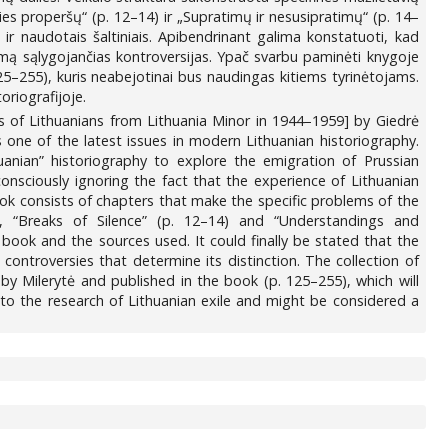
ies properšų“ (p. 12–14) ir „Supratimų ir nesusipratimų“ (p. 14–
ir naudotais šaltiniais. Apibendrinant galima konstatuoti, kad
itumą sąlygojančias kontroversijas. Ypač svarbu paminėti knygoje
125–255), kuris neabejotinai bus naudingas kitiems tyrinėtojams.
oriografijoje.
es of Lithuanians from Lithuania Minor in 1944–1959] by Giedrė
 one of the latest issues in modern Lithuanian historiography.
anian” historiography to explore the emigration of Prussian
onsciously ignoring the fact that the experience of Lithuanian
ok consists of chapters that make the specific problems of the
2), “Breaks of Silence” (p. 12–14) and “Understandings and
book and the sources used. It could finally be stated that the
controversies that determine its distinction. The collection of
by Milerytė and published in the book (p. 125–255), which will
n to the research of Lithuanian exile and might be considered a