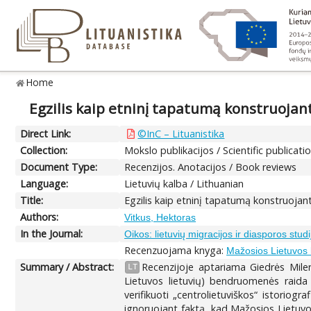
Home
Egzilis kaip etninį tapatumą konstruojant
Direct Link:
©InC – Lituanistika
Collection:
Mokslo publikacijos / Scientific publicati
Document Type:
Recenzijos. Anotacijos / Book reviews
Language:
Lietuvių kalba / Lithuanian
Title:
Egzilis kaip etninį tapatumą konstruojant
Authors:
Vitkus, Hektoras
In the Journal:
Oikos: lietuvių migracijos ir diasporos studi
Recenzuojama knyga:
Mažosios Lietuvos l
Summary / Abstract:
Recenzijoje aptariama Giedrės Milery
LT
Lietuvos lietuvių) bendruomenės raida 
verifikuoti „centrolietuviškos“ istoriog
ignoruojant faktą, kad Mažosios Lietuvos 