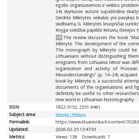
egzilio organizavimosi ir veiklos proble
24) skyriuose autorė supažindina skaity
Giedrės Milerytės veikalas yra pavykęs b
skelbiamą G. Milerytės kruopščiai surink
Knyga solidžiai papildo lietuvių išeivijos 
The review discusses the book “Mažo
EN
Milerytė. The development of the commun
The monograph by Milerytė could be ev
Lithuanians without distinguishing them
emigrants from Lithuania Minor was diff
organisation and activity of Prussia
Misunderstandings” (p. 14–24) acquaint 
book by Milerytė is a successful attempt
documents of the organisations and figu
definitely be useful to other researcher
new word in Lithuanian historiography.
ISSN:
1822-5152; 2351-6461
Subject area:
Istorija / History
Permalink:
https://www.lituanistika.lt/content/3528
Updated:
2026-02-25 13:47:01
Metrics:
Views: 138
Downloads: 7