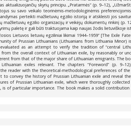
mas aktualizuojančių skyrių principu. „Pratarmės“ (p. 9–12), „Užmaršt
tojus su savo veikalo teorinėmis-metodologinėmis preferencijomis 
andymas perteikti mažlietuvių egzilio istoriją ir atskleisti jos sav
tų mažlietuvių egzilio organizacijų ir veikėjų dokumentų rinkinį (p. 
tyrimų paletę ir gali būti traktuojama kaip naujas žodis lietuviškoje ist
sios Lietuvos lietuvių egziliniai likimai 1944–1959” [The Exile Fat
ity of Prussian Lithuanians (Lithuanians from Lithuania Minor) is
aluated as an attempt to verify the tradition of “central Lithu
 from the overall context of Lithuanian exile, by reasonably or unc
erent from that of the major share of Lithuanian emigrants. The bo
n Lithuanian exiles relevant. The chapters “Foreword” (p. 9–1
the reader with the theoretical-methodological preferences of the 
 to convey the history of Prussian Lithuanian exile and reveal the 
res of Prussian Lithuanian exile, which were thoroughly collected 
s, is of particular importance. The book makes a solid contributio
3