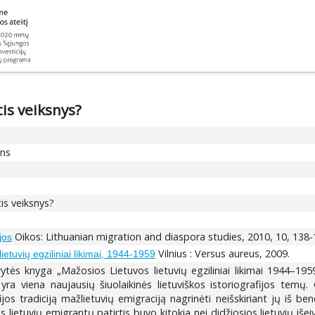
is veiksnys?
ons
is veiksnys?
Oikos: Lithuanian migration and diaspora studies, 2010, 10, 138
jos
Vilnius : Versus aureus, 2009.
ietuvių egziliniai likimai, 1944-1959
tės knyga „Mažosios Lietuvos lietuvių egziliniai likimai 1944–1959
yra viena naujausių šiuolaikinės lietuviškos istoriografijos temų
rafijos tradiciją mažlietuvių emigraciją nagrinėti neišskiriant jų iš
lietuvių emigrantų patirtis buvo kitokia nei didžiosios lietuvių išei