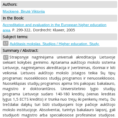
Authors:
Mockienė, Birutė Viktorija
In the Book:
Accreditation and evaluation in the European higher education
. P. 299-322.. Dordrecht: Kluwer, 2005
area
Subject terms:
LT
Aukštasis mokslas. Studijos / Higher education. Study.
Summary / Abstract:
Straipsnyje nagrinėjama universali akreditacija Lietuvoje
LT
siekiant kokybės gerinimo. Aptariama aukštojo mokslo sistema
Lietuvoje, nagrinėjamos akreditacija ir įvertinimas, išoriniai ir kiti
veiksniai. Lietuvos aukštojo mokslo įstaigos teikia šių tipų
programas: nuosekliosios studijų programos ir nenuosekliosios.
Nuosekliąsias studijų programos apima tris pakopas: bakalauro,
magistro ir doktorantūros. Universitetinio lygio studijų
programa Lietuvoje sudaro 140-180 kreditų (vienas kreditas
lygus 1,5 ECTS kredito) ir trunka nuo trejų iki penkerių metų. Du
trečdaliai dalykų turi būti studijuojami toje pačioje aukštojo
mokslo institucijoje. Absolventai, turintys bakalauro laipsnį, gali
studijuoti magistro arba specialiosiose profesinėse studijose.