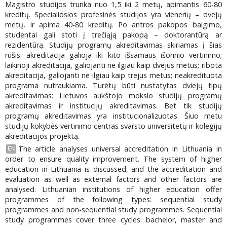
Magistro studijos trunka nuo 1,5 iki 2 metų, apimantis 60-80
kreditų. Specialiosios profesinės studijos yra vienerių – dvejų
metų, ir apima 40-80 kreditų. Po antros pakopos baigimo,
studentai gali stoti į trečiąją pakopą – doktorantūrą ar
rezidentūrą. Studijų programų akreditavimas skiriamas į šias
rūšis: akreditacija galioja iki kito išsamaus išorinio vertinimo;
laikinoji akreditacija, galiojanti ne ilgiau kaip dvejus metus; ribota
akreditacija, galiojanti ne ilgiau kaip trejus metus; neakredituota
programa nutraukiama. Turėtų būti nustatytas dviejų tipų
akreditavimas: Lietuvos aukštojo mokslo studijų programų
akreditavimas ir institucijų akreditavimas. Bet tik studijų
programų akreditavimas yra institucionalizuotas. Šiuo metu
studijų kokybės vertinimo centras svarsto universitetų ir kolegijų
akreditacijos projektą.
The article analyses universal accreditation in Lithuania in
EN
order to ensure quality improvement. The system of higher
education in Lithuania is discussed, and the accreditation and
evaluation as well as external factors and other factors are
analysed. Lithuanian institutions of higher education offer
programmes of the following types: sequential study
programmes and non-sequential study programmes. Sequential
study programmes cover three cycles: bachelor, master and