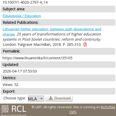
10.1007/1-4020-2797-4_14
Subject area:
Edukologija / Education
Related Publications:
Lithuanian higher education: between path dependence and
.
25 years of transformations of higher education
change
systems in Post-Soviet countries: reform and continuity.
London: Palgrave Macmillan, 2018. P. 285-310.
Permalink:
https://www.lituanistika.lt/content/35105
Updated:
2026-04-17 07:53:03
Metrics:
Views: 52
Export:
Choose type:
Download
© LMT. All rights reserved.
Site is running on
KUSoftas
CMS
.