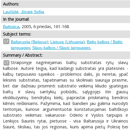
Authors:
Laučiūtė, Jūratė Sofija
In the Journal:
, 2005, 6 priedas, 161-168
Baltistica
Subject terms:
;
;
LT
Baltarusija (Belarus)
Lietuva (Lithuania)
Baltų kalbos / Baltic
;
languages
Slavų kalbos / Slavic languages.
Summary / Abstract:
Straipsnyje nagrinėjamas baltų substratas rytų slavų
LT
kalbose. Autorė teigia, kad kadangi substratas yra platesnės -
kalbų tarpusavio sąveikos - problemos dalis, jis neretai, ypač
leksinis substratas, tapatinamas su skoliniais siaurąja prasme,
bet dar dažniau prisiminti substrato veikimą kliudo ypatingas
baltų ir slavų santykių pobūdis, sąlygojęs itin gausų
ekskliuzyvinių bendrybių kiekį, paprastai priskiriamą bendros
kilmės reiškiniams. Pažymima, kad šiandien jau galima nurodyti
teritorijas, kuriose argumentuotai konstatuojamas baltiškojo
substrato veikimas: vakaruose- Oderio ir Vyslos tarpupis ir
Lenkijos šiaurės rytai, pietuose - visa Baltarusija ir Ukrainos
šiaurė, tiksliau, tas jos regionas, kuris apima pietų Polesę bei