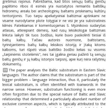
gretimus rajonus. Pabrėžiama, kad šitos senųjų baltų genčių
paplitimo ribos iš esmės yra nustatytos remiantis baltiškų
hidronimų arealu bei archeologinių baltams priskiriamų kultūrų
teritorijomis. Tuo tarpu apeliatyviniai baltizmai aptinkami ne
visame nurodytame plote tolygiai ir ne visi jie yra substratinės
kilmės Pateikiamas ir komentuojamas S. Myznikovo sudarytas
atlasas, atkreipiant dėmesį, kad rusų leksikologai baltizmais
linksta laikyti tik tuos žodžius, kurie buvo paskolinti tiesiai iš
baltų kalbų. Tačiau autorės nuomone, baltistams,
tyrinėjantiems baltų kalbų leksikos istoriją ir įtaką kitoms
kalboms, turi rūpėti visas baltiško žodžio kelias su visomis
„tarpinėmis stotelėmis", nes tai įgalina geriau pažinti tą senųjų
baltų genčių ir jų kalbų istorijos tarpsnį, apie kurį nėra rašytinių
dokumentų.
The paper analyses the Baltic substratum in Eastern Slavic
EN
languages. The author claims that the substratum is part of the
bigger problem – language interaction, thus it, particularly the
lexical substratum, is often identified with loanwords in the
narrow sense. However, substratum functioning is even more
often forgotten due to the special nature of Baltic and Slavic
relationship that determined a particularly abundant number of
exclusive common aspects, which is typically attributed to the