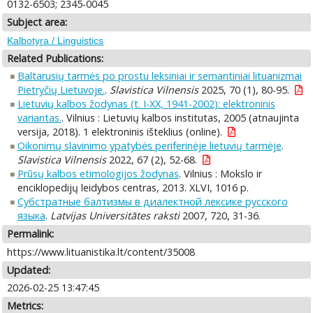
0132-6503; 2345-0045
Subject area:
Kalbotyra / Linguistics
Related Publications:
Baltarusių tarmės po prostu leksiniai ir semantiniai lituanizmai
Pietryčių Lietuvoje.
.
Slavistica Vilnensis
2025, 70 (1), 80-95.
Lietuvių kalbos žodynas (t. I-XX, 1941-2002): elektroninis
variantas.
. Vilnius : Lietuvių kalbos institutas, 2005 (atnaujinta
versija, 2018). 1 elektroninis išteklius (online).
Oikonimų slavinimo ypatybės periferinėje lietuvių tarmėje
.
Slavistica Vilnensis
2022, 67 (2), 52-68.
Prūsų kalbos etimologijos žodynas
. Vilnius : Mokslo ir
enciklopedijų leidybos centras, 2013. XLVI, 1016 p.
Субстратные балтизмы в диалектной лексике русского
языка
.
Latvijas Universitātes raksti
2007, 720, 31-36.
Permalink:
https://www.lituanistika.lt/content/35008
Updated:
2026-02-25 13:47:45
Metrics: