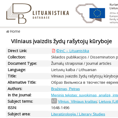
Home
Vilniaus įvaizdis žydų rašytojų kūryboje
Direct Link:
©InC – Lituanistika
Collection:
Sklaidos publikacijos / Dissemination 
Document Type:
Žurnalų straipsniai / Journal articles
Language:
Lietuvių kalba / Lithuanian
Title:
Vilniaus įvaizdis žydų rašytojų kūryboj
Alternative Title:
Образ Вильнюса в твочестве еврее
Authors:
Bražėnas, Petras
In the Journal:
Meninis tekstas: suvokimas, analizė, int
Subject terms:
;
LT
Vilnius. Vilniaus kraštas
Lietuva (Li
ISSN:
1648-1496
Subject area:
Literatūrologija / Literary Studies