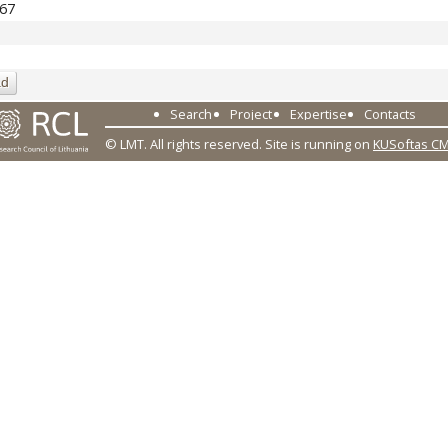
967
ad
Search
Project
Expertise
Contacts
© LMT. All rights reserved.
Site is running on
KUSoftas C