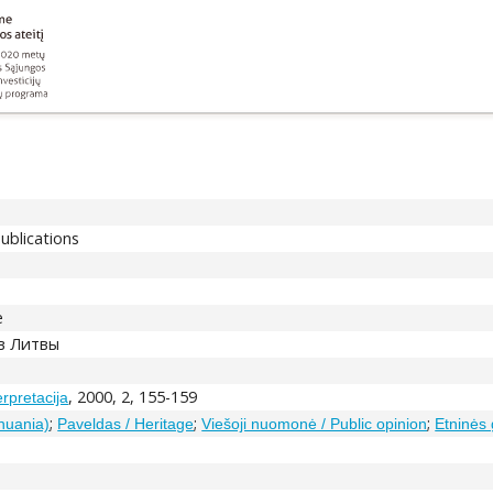
publications
e
в Литвы
, 2000, 2, 155-159
erpretacija
;
;
;
thuania)
Paveldas / Heritage
Viešoji nuomonė / Public opinion
Etninės 