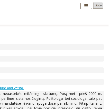
dure and voting.
nku nepastebėti reikšmingų skirtumų. Porą metų prieš 2000 m.
partinės sistemos žlugimą. Politologai bei sociologai taip pat
ienmandatėse rinkimų apygardose panaikinimu. Kitaip tariant,
ur kas ankčiau nei tokie pokyčiai prasidėjo. Vis dėlto, reikia