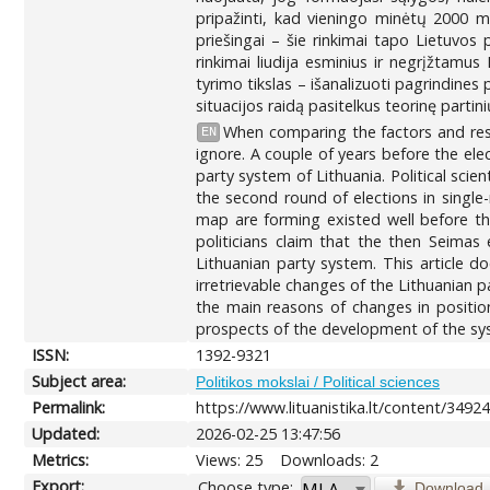
pripažinti, kad vieningo minėtų 2000 m.
priešingai – šie rinkimai tapo Lietuvo
rinkimai liudija esminius ir negrįžtamu
tyrimo tikslas – išanalizuoti pagrindines
situacijos raidą pasitelkus teorinę parti
When comparing the factors and result
EN
ignore. A couple of years before the el
party system of Lithuania. Political sci
the second round of elections in single
map are forming existed well before th
politicians claim that the then Seimas
Lithuanian party system. This article d
irretrievable changes of the Lithuanian p
the main reasons of changes in position
prospects of the development of the sys
ISSN:
1392-9321
Subject area:
Politikos mokslai / Political sciences
Permalink:
https://www.lituanistika.lt/content/3492
Updated:
2026-02-25 13:47:56
Metrics:
Views: 25
Downloads: 2
Export:
Choose type:
Download