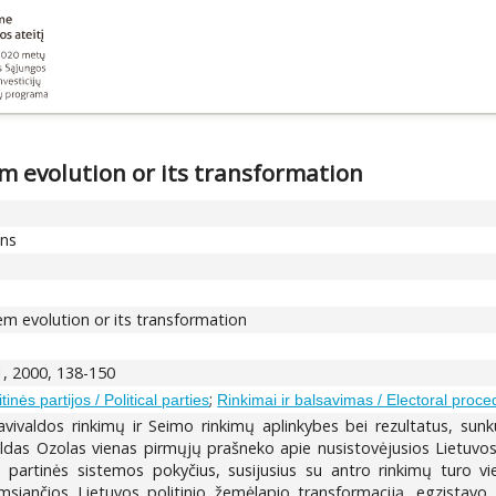
em evolution or its transformation
ons
em evolution or its transformation
1, 2000, 138-150
;
itinės partijos / Political parties
Rinkimai ir balsavimas / Electoral proce
avivaldos rinkimų ir Seimo rinkimų aplinkybes bei rezultatus, su
das Ozolas vienas pirmųjų prašneko apie nusistovėjusios Lietuvos 
 partinės sistemos pokyčius, susijusius su antro rinkimų turo v
siančios Lietuvos politinio žemėlapio transformaciją, egzistavo k