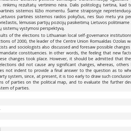
 rinkimų rezultatų vertinimo nėra. Dalis politologų tvirtina, kad
s partinės sistemos lūžio momentu. Šiame straipsnyje nepretenduo
s Lietuvos partinės sistemos raidos pokyčius, nes šiuo metu yra pe
 priežastis, lėmusias partijų pozicijų pasikeitimą Lietuvos politiniam
nių sistemų vystymosi perspektyvą.
s of the elections to Lithuanian local self-governance institutions 
ections of 2000, the leader of the Centre Union Romualdas Ozolas wa
entists and sociologists also discussed and foresaw possible changes 
-mandate constituencies. In other words, the feeling that new facto
ese changes took place. However, it should be admitted that the
 elections did not cause any significant changes, whereas, others
oes not indent to provide a final answer to the question as to wh
arty system, since, at present, it is too early to draw such conclusio
s of parties on the political map, and to evaluate the further de
tem of parties.
4