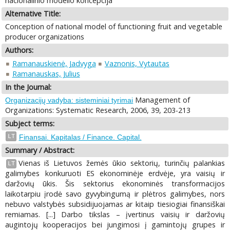
nacionalinio modelio koncepcija
Alternative Title:
Conception of national model of functioning fruit and vegetable
producer organizations
Authors:
Ramanauskienė, Jadvyga
Vaznonis, Vytautas
Ramanauskas, Julius
In the Journal:
Management of
Organizacijų vadyba: sisteminiai tyrimai
Organizations: Systematic Research, 2006, 39, 203-213
Subject terms:
LT
Finansai. Kapitalas / Finance. Capital.
Summary / Abstract:
Vienas iš Lietuvos žemės ūkio sektorių, turinčių palankias
LT
galimybes konkuruoti ES ekonominėje erdvėje, yra vaisių ir
daržovių ūkis. Šis sektorius ekonominės transformacijos
laikotarpiu įrodė savo gyvybingumą ir plėtros galimybes, nors
nebuvo valstybės subsidijuojamas ar kitaip tiesiogiai finansiškai
remiamas. [...] Darbo tikslas – įvertinus vaisių ir daržovių
augintojų kooperacijos bei jungimosi į gamintojų grupes ir