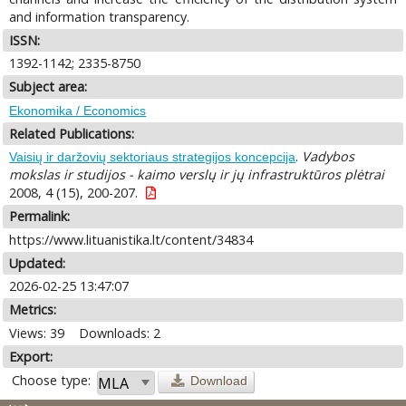
and information transparency.
ISSN:
1392-1142; 2335-8750
Subject area:
Ekonomika / Economics
Related Publications:
.
Vadybos
Vaisių ir daržovių sektoriaus strategijos koncepcija
mokslas ir studijos - kaimo verslų ir jų infrastruktūros plėtrai
2008, 4 (15), 200-207.
Permalink:
https://www.lituanistika.lt/content/34834
Updated:
2026-02-25 13:47:07
Metrics:
Views: 39
Downloads: 2
Export:
Choose type:
Download