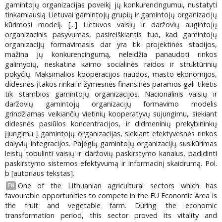
gamintojų organizacijas poveikį jų konkurencingumui, nustatyti
tinkamiausią Lietuvai gamintojų grupių ir gamintojų organizacijų
kūrimosi modelį. [...] Lietuvos vaisių ir daržovių augintojų
organizacinis pasyvumas, pasireiškiantis tuo, kad gamintojų
organizacijų formavimasis dar yra tik projektinės stadijos,
mažina jų konkurencingumą, neleidžia panaudoti rinkos
galimybių, neskatina kaimo socialinės raidos ir struktūrinių
pokyčių. Maksimalios kooperacijos naudos, masto ekonomijos,
didesnės įtakos rinkai ir žymesnės finansinės paramos gali tikėtis
tik stambios gamintojų organizacijos. Nacionalinis vaisių ir
daržovių gamintojų organizacijų formavimo modelis
grindžiamas veikiančių vietinių kooperatyvų sujungimu, siekiant
didesnės pasiūlos koncentracijos, ir didmeninių prekybininkų
įjungimu į gamintojų organizacijas, siekiant efektyvesnės rinkos
dalyvių integracijos. Pajėgių gamintojų organizacijų susikūrimas
leistų tobulinti vaisių ir daržovių paskirstymo kanalus, padidinti
paskirstymo sistemos efektyvumą ir informacinį skaidrumą. Pol.
b [autoriaus tekstas].
One of the Lithuanian agricultural sectors which has
EN
favourable opportunities to compete in the EU Economic Area is
the fruit and vegetable farm. During the economic
transformation period, this sector proved its vitality and