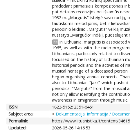
sklaida – muzikiniu kūrinių spausdinimu,
pradedant pirmaisiais kompozitoriais ir bai
pat detalios recenzijos bei išsamūs nekro
1932 m. „Margutis“ įsteigė savo radiją, o
tautiškoms melodijoms, bet ir lietuviškam 
periodinio leidinio „Margutis“ veiklą muzik
nustatyti „Margučio“ indėlį, puoselėjant m
In Lithuania, margutis is associated
EN
1965, as well as with the radio program
Lithuanians, particularly related to dis
focussed on the history of Lithuanian mu
historical periods and the activities of 
musical heritage of a deceased person. 
began organising annual concerts. Thank
also to Lithuanian “jazz” which pushed
periodical “Margutis” from the musical a
not only allow identifying the contributi
awareness in emigration through music.
ISSN:
1822-5152; 2351-6461
Subject area:
Dokumentacija. Informacija / Document
Permalink:
https://www.lituanistika.lt/content/3461
Updated:
2026-05-26 14:16:53