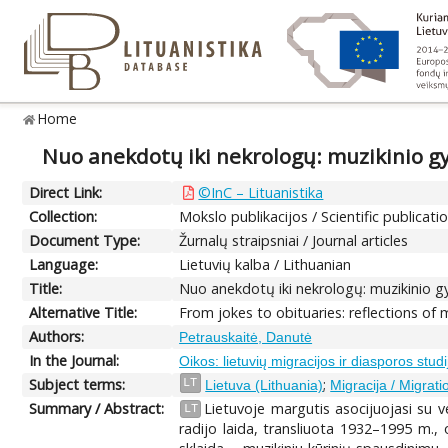
Home
Nuo anekdotų iki nekrologų: muzikinio g
Direct Link:
©InC – Lituanistika
Collection:
Mokslo publikacijos / Scientific publicati
Document Type:
Žurnalų straipsniai / Journal articles
Language:
Lietuvių kalba / Lithuanian
Title:
Nuo anekdotų iki nekrologų: muzikinio g
Alternative Title:
From jokes to obituaries: reflections of 
Authors:
Petrauskaitė, Danutė
In the Journal:
Oikos: lietuvių migracijos ir diasporos studi
Subject terms:
;
LT
Lietuva (Lithuania)
Migracija / Migrati
Summary / Abstract:
Lietuvoje margutis asocijuojasi su v
LT
radijo laida, transliuota 1932–1995 m., 