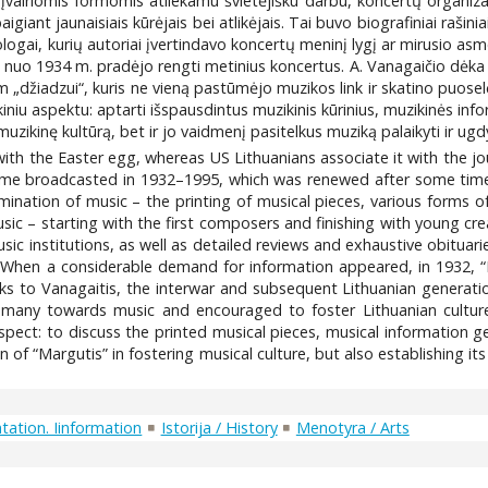
 įvairiomis formomis atliekamu švietėjišku darbu, koncertų organiza
giant jaunaisiais kūrėjais bei atlikėjais. Tai buvo biografiniai rašiniai
logai, kurių autoriai įvertindavo koncertų meninį lygį ar mirusio asm
 nuo 1934 m. pradėjo rengti metinius koncertus. A. Vanagaičio dėka t
„džiadzui“, kuris ne vieną pastūmėjo muzikos link ir skatino puoselėti 
iniu aspektu: aptarti išspausdintus muzikinis kūrinius, muzikinės inform
uzikinę kultūrą, bet ir jo vaidmenį pasitelkus muziką palaikyti ir ugdy
 with the Easter egg, whereas US Lithuanians associate it with the j
me broadcasted in 1932–1995, which was renewed after some time. “
semination of music – the printing of musical pieces, various forms o
sic – starting with the first composers and finishing with young cr
music institutions, as well as detailed reviews and exhaustive obituar
When a considerable demand for information appeared, in 1932, “Ma
s to Vanagaitis, the interwar and subsequent Lithuanian generatio
 many towards music and encouraged to foster Lithuanian culture.
spect: to discuss the printed musical pieces, musical information ge
on of “Margutis” in fostering musical culture, but also establishing i
ation. Iinformation
Istorija / History
Menotyra / Arts
5