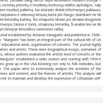
vimu. Žurnalas daug vietos skyrė lietuviškos muzikos istorijai –
, istorinių periodų ir muzikinių institucijų veiklos apžvalgos, taip
ens muzikinį palikimą. Kai atsirado didelė informacijos paklausa,
arpukario ir vėlesnioji lietuvių karta JAV išaugo skambant ne tik
lietuvišką kultūrą. Šio straipsnio tikslas yra detaliai išnagrinėti
acijos žanrus ir turinį, straipsnių tematiką. Ši analizė leis ne tik
ti išeivijoje lietuviškos savimonės raišką.
ournal established by Antanas Vanagaitis and published in 1928–
Margutis” has been an integral part of the cultural life of US
f educational work, organisation of concerts. The journal highly
eators and artists. These were biographical essays, overviews of
ies, whose authors evaluated the artistic level of concerts or the
rgutis” established a radio station and starting with 1934 it
ns grew up in the USA listening not only to folk melodies, but
 The paper aims to extensively analyse the activities of the
nres and content, and the themes of articles. This analysis will
ts role to maintain and develop the expression of Lithuanian self-