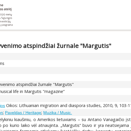
yvenimo atspindžiai žurnale "Margutis"
ons
yvenimo atspindžiai žurnale "Margutis"
musical life in Margutis "magazine”
Oikos: Lithuanian migration and diaspora studies, 2010, 9, 103-1
jos
;
;
on
Paveldas / Heritage
Muzika / Music.
elykiniu kiaušiniu, o Amerikos lietuviams – su Antano Vanagaičio įs
o po kurio laiko vėl atnaujinta. „Margutis“ buvo ir yra neatsiejama 