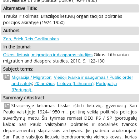
surveillance of the political police (1924-1950)
Alternative Title:
Trauka ir skilimas: Brazilijos lietuvių organizacijos politinės
policijos akiratyje (1924-1950)
Authors:
Zen, Erick Reis Godliauskas
In the Journal:
Oikos: Lithuanian
Oikos: lietuvių migracijos ir diasporos studijos
migration and diaspora studies, 2010, 9, 122-130
Subject terms:
;
LT
Migracija / Migration
Viešoji tvarka ir saugumas / Public order
;
;
;
and safety
20 amžius
Lietuva (Lithuania)
Portugalija
(Portugal).
Summary / Abstract:
Straipsnyje keliamas tikslas ištirti lietuvių, gyvenusių San
LT
Paulo valstijoje 1924–1950 m., politinę veiklą politinės policijos
suvaržymų metu. Šis tyrimas remiasi DEO PS / SP (portugalų
kalba: San Paulo valstybinis politinės ir socialinės tvarkos
departamento) slaptaisiais archyvais. Jie padeda analizuojant
San Paulo valstijos lietuvių bendruomenių vidines kovas, kurias