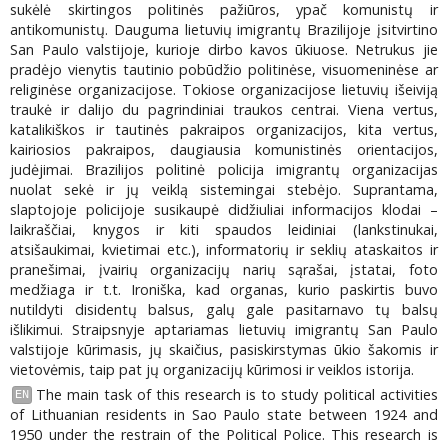
sukėlė skirtingos politinės pažiūros, ypač komunistų ir
antikomunistų. Dauguma lietuvių imigrantų Brazilijoje įsitvirtino
San Paulo valstijoje, kurioje dirbo kavos ūkiuose. Netrukus jie
pradėjo vienytis tautinio pobūdžio politinėse, visuomeninėse ar
religinėse organizacijose. Tokiose organizacijose lietuvių išeiviją
traukė ir dalijo du pagrindiniai traukos centrai. Viena vertus,
katalikiškos ir tautinės pakraipos organizacijos, kita vertus,
kairiosios pakraipos, daugiausia komunistinės orientacijos,
judėjimai. Brazilijos politinė policija imigrantų organizacijas
nuolat sekė ir jų veiklą sistemingai stebėjo. Suprantama,
slaptojoje policijoje susikaupė didžiuliai informacijos klodai –
laikraščiai, knygos ir kiti spaudos leidiniai (lankstinukai,
atsišaukimai, kvietimai etc.), informatorių ir seklių ataskaitos ir
pranešimai, įvairių organizacijų narių sąrašai, įstatai, foto
medžiaga ir t.t. Ironiška, kad organas, kurio paskirtis buvo
nutildyti disidentų balsus, galų gale pasitarnavo tų balsų
išlikimui. Straipsnyje aptariamas lietuvių imigrantų San Paulo
valstijoje kūrimasis, jų skaičius, pasiskirstymas ūkio šakomis ir
vietovėmis, taip pat jų organizacijų kūrimosi ir veiklos istorija.
The main task of this research is to study political activities
EN
of Lithuanian residents in Sao Paulo state between 1924 and
1950 under the restrain of the Political Police. This research is