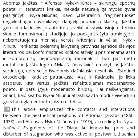
Adomas Jakštas ir Alfonsas Nyka-Niliūnas – skirtingų epochų
poetai ir literatūros kritikai, niekada neturėję galimybės gyvai
pasiginčyti. Nyka-Niliūnas, savo „Dienraščio fragmentuose“
negailestingai nuvainikavęs daugelį pripažintų klasikų, Jakštui
gerokai atlaidesnis: jo autoritetas veikė ankstyviausioje estetinio
skonio formavimo(si) stadijoje, jo poezija įrašyta atmintyje ir
nebematuojama meninės vertės kriterijais. Ir vėliau, Nykai-
Niliūnui renkantis poleminę laikyseną provincialėjančios išeivijos
literatūros bei konformistinės kritikos atžvilgiu prisimenama aštri
ir kompromisų nepripažįstanti, racionali ir tuo pat metu
metafizinė Jakšto logika. Nyka-Niliūnas kviečia mokytis iš Jakšto-
vertintojo, nors su jo išvadomis dažniausiai nesutinka. Estetinei
ortodoksijai, kadaise patraukusiai Aistį ir Radauską, jis lieka
atsparus. Kita vertus, Jakštas, reflektuojamas modernistinio
poeto, ir pats įgyja modernisto bruožų. Tai neišvengiama,
žinant, kaip svarbu Nykai-Niliūnui atrasti savitą modus vivendi su
griežtai reglamentuota Jakšto estetika.
This article emphasizes the contacts and interactions
EN
between the aesthetical positions of Adomas Jakštas (1860-
1938) and Alfonsas Nyka-Niliūnas (b. 1919), according to Nyka-
Niliūnas' Fragments of the Diary. An innovative poet and
disturber of stagnation who was active in postwar Lithuanian