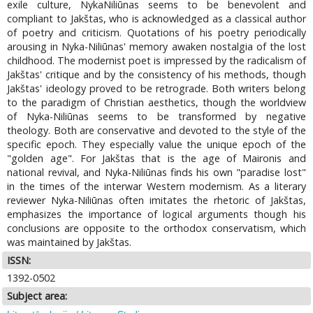
exile culture, NykaNiliūnas seems to be benevolent and
compliant to Jakštas, who is acknowledged as a classical author
of poetry and criticism. Quotations of his poetry periodically
arousing in Nyka-Niliūnas' memory awaken nostalgia of the lost
childhood. The modernist poet is impressed by the radicalism of
Jakštas' critique and by the consistency of his methods, though
Jakštas' ideology proved to be retrograde. Both writers belong
to the paradigm of Christian aesthetics, though the worldview
of Nyka-Niliūnas seems to be transformed by negative
theology. Both are conservative and devoted to the style of the
specific epoch. They especially value the unique epoch of the
"golden age". For Jakštas that is the age of Maironis and
national revival, and Nyka-Niliūnas finds his own "paradise lost"
in the times of the interwar Western modernism. As a literary
reviewer Nyka-Niliūnas often imitates the rhetoric of Jakštas,
emphasizes the importance of logical arguments though his
conclusions are opposite to the orthodox conservatism, which
was maintained by Jakštas.
ISSN:
1392-0502
Subject area: