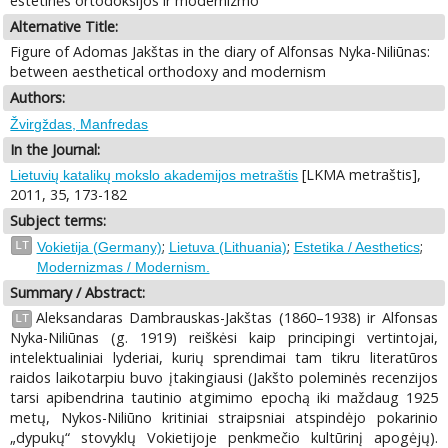
estetinės ortodoksijos ir modernizmo
Alternative Title:
Figure of Adomas Jakštas in the diary of Alfonsas Nyka-Niliūnas:
between aesthetical orthodoxy and modernism
Authors:
Žvirgždas, Manfredas
In the Journal:
[LKMA metraštis],
Lietuvių katalikų mokslo akademijos metraštis
2011, 35, 173-182
Subject terms:
;
;
;
LT
Vokietija (Germany)
Lietuva (Lithuania)
Estetika / Aesthetics
Modernizmas / Modernism.
Summary / Abstract:
Aleksandaras Dambrauskas-Jakštas (1860–1938) ir Alfonsas
LT
Nyka-Niliūnas (g. 1919) reiškėsi kaip principingi vertintojai,
intelektualiniai lyderiai, kurių sprendimai tam tikru literatūros
raidos laikotarpiu buvo įtakingiausi (Jakšto poleminės recenzijos
tarsi apibendrina tautinio atgimimo epochą iki maždaug 1925
metų, Nykos-Niliūno kritiniai straipsniai atspindėjo pokarinio
„dypukų“ stovyklų Vokietijoje penkmečio kultūrinį apogėjų).