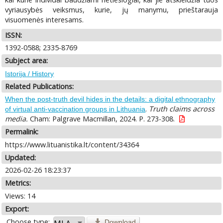
vyriausybės veiksmus, kurie, jų manymu, prieštarauja
visuomenės interesams.
ISSN:
1392-0588; 2335-8769
Subject area:
Istorija / History
Related Publications:
When the post-truth devil hides in the details: a digital ethnography
.
Truth claims across
of virtual anti-vaccination groups in Lithuania
media.
Cham: Palgrave Macmillan, 2024. P. 273-308.
Permalink:
https://www.lituanistika.lt/content/34364
Updated:
2026-02-26 18:23:37
Metrics:
Views: 14
Export:
Choose type:
Download