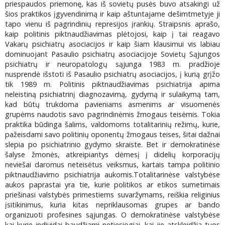
priespaudos priemonę, kas iš sovietų pusės buvo atsakingi už
šios praktikos įgyvendinimą ir kaip aštuntajame dešimtmetyje ji
tapo vienu iš pagrindinių represijos įrankių. Straipsnis aprašo,
kaip politinis piktnaudžiavimas plėtojosi, kaip į tai reagavo
Vakarų psichiatrų asociacijos ir kaip šiam klausimui vis labiau
dominuojant Pasaulio psichiatrų asociacijoje Sovietų Sąjungos
psichiatrų ir neuropatologų sąjunga 1983 m. pradžioje
nusprendė išstoti iš Pasaulio psichiatrų asociacijos, į kurią grįžo
tik 1989 m. Politinis piktnaudžiavimas psichiatrija apima
neleistiną psichiatrinį diagnozavimą, gydymą ir sulaikymą tam,
kad būtų trukdoma pavieniams asmenims ar visuomenės
grupėms naudotis savo pagrindinėmis žmogaus teisėmis. Tokia
praktika būdinga šalims, valdomoms totalitarinių režimų, kurie,
pažeisdami savo politinių oponentų žmogaus teises, šitai dažnai
slepia po psichiatrinio gydymo skraiste. Bet ir demokratinėse
šalyse žmonės, atkreipiantys dėmesį į didelių korporacijų
neviešai daromus neteisėtus veiksmus, kartais tampa politinio
piktnaudžiavimo psichiatrija aukomis.Totalitarinėse valstybėse
aukos paprastai yra tie, kurie politikos ar etikos sumetimais
priešinasi valstybės primestiems suvaržymams, reiškia religinius
įsitikinimus, kuria kitas nepriklausomas grupes ar bando
organizuoti profesines sąjungas. O demokratinėse valstybėse
kai kurie individai baudžiami netiesiogiai, kai jie atskleidžia tuos