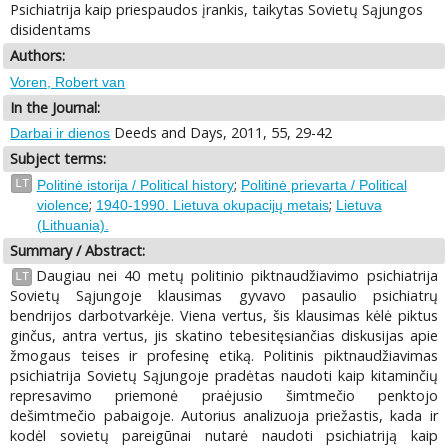
Psichiatrija kaip priespaudos įrankis, taikytas Sovietų Sąjungos
disidentams
Authors:
Voren, Robert van
In the Journal:
Deeds and Days, 2011, 55, 29-42
Darbai ir dienos
Subject terms:
;
LT
Politinė istorija / Political history
Politinė prievarta / Political
;
;
violence
1940-1990. Lietuva okupacijų metais
Lietuva
(Lithuania).
Summary / Abstract:
Daugiau nei 40 metų politinio piktnaudžiavimo psichiatrija
LT
Sovietų Sąjungoje klausimas gyvavo pasaulio psichiatrų
bendrijos darbotvarkėje. Viena vertus, šis klausimas kėlė piktus
ginčus, antra vertus, jis skatino tebesitęsiančias diskusijas apie
žmogaus teises ir profesinę etiką. Politinis piktnaudžiavimas
psichiatrija Sovietų Sąjungoje pradėtas naudoti kaip kitaminčių
represavimo priemonė praėjusio šimtmečio penktojo
dešimtmečio pabaigoje. Autorius analizuoja priežastis, kada ir
kodėl sovietų pareigūnai nutarė naudoti psichiatriją kaip