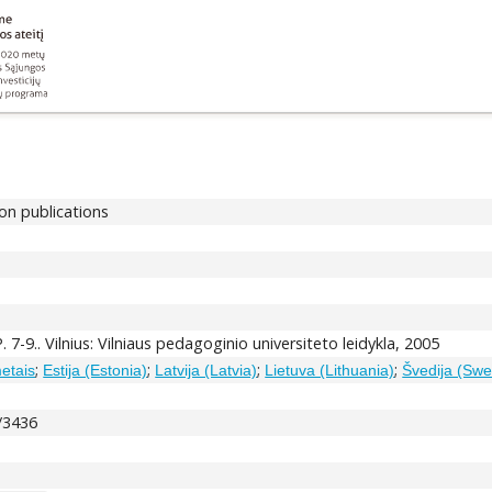
ion publications
P. 7-9.. Vilnius: Vilniaus pedagoginio universiteto leidykla, 2005
;
;
;
;
etais
Estija (Estonia)
Latvija (Latvia)
Lietuva (Lithuania)
Švedija (Swe
t/3436