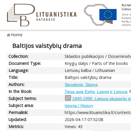
Home
Baltijos valstybių drama
Collection:
Sklaidos publikacijos / Disseminat
Document Type:
Knygų dalys / Parts of the books
Language:
Lietuvių kalba / Lithuanian
Title:
Baltijos valstybių drama
Authors:
Skrodenis, Stasys
In the Book:
. 
Tiesa apie Estiją, Latviją ir Lietuvą
Subject terms:
LT
1940-1990. Lietuva okupacijų m
Subject area:
Istorija / History
Permalink:
https://www.lituanistika.lt/conten
Updated:
2026-04-17 07:52:08
Metrics:
Views: 43