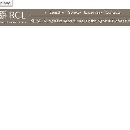
nload
Search
Project
Expertise
Contacts
© LMT. All rights reserved.
Site is running on
KUSoftas C