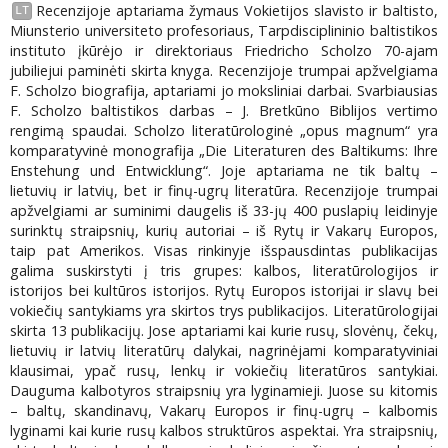
Recenzijoje aptariama žymaus Vokietijos slavisto ir baltisto,
LT
Miunsterio universiteto profesoriaus, Tarpdisciplininio baltistikos
instituto įkūrėjo ir direktoriaus Friedricho Scholzo 70-ajam
jubiliejui paminėti skirta knyga. Recenzijoje trumpai apžvelgiama
F. Scholzo biografija, aptariami jo moksliniai darbai. Svarbiausias
F. Scholzo baltistikos darbas – J. Bretkūno Biblijos vertimo
rengimą spaudai. Scholzo literatūrologinė „opus magnum“ yra
komparatyvinė monografija „Die Literaturen des Baltikums: Ihre
Enstehung und Entwicklung“. Joje aptariama ne tik baltų –
lietuvių ir latvių, bet ir finų-ugrų literatūra. Recenzijoje trumpai
apžvelgiami ar suminimi daugelis iš 33-jų 400 puslapių leidinyje
surinktų straipsnių, kurių autoriai – iš Rytų ir Vakarų Europos,
taip pat Amerikos. Visas rinkinyje išspausdintas publikacijas
galima suskirstyti į tris grupes: kalbos, literatūrologijos ir
istorijos bei kultūros istorijos. Rytų Europos istorijai ir slavų bei
vokiečių santykiams yra skirtos trys publikacijos. Literatūrologijai
skirta 13 publikacijų. Jose aptariami kai kurie rusų, slovėnų, čekų,
lietuvių ir latvių literatūrų dalykai, nagrinėjami komparatyviniai
klausimai, ypač rusų, lenkų ir vokiečių literatūros santykiai.
Dauguma kalbotyros straipsnių yra lyginamieji. Juose su kitomis
– baltų, skandinavų, Vakarų Europos ir finų-ugrų – kalbomis
lyginami kai kurie rusų kalbos struktūros aspektai. Yra straipsnių,