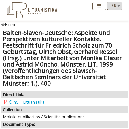
Home
Balten-Slaven-Deutsche: Aspekte und
Perspektiven kultureller Kontakte.
Festschrift für Friedrich Scholz zum 70.
Geburtstag, Ulrich Obst, Gerhard Ressel
(Hrsg.) unter Mitarbeit von Monika Glaser
und Astrid Müncho, Münster, LIT, 1999
(Veröffentlichungen des Slavisch-
Baltischen Seminars der Universität
Münster; 1.), 400
Direct Link:
©InC – Lituanistika
Collection:
Mokslo publikacijos / Scientific publications
Document Type: