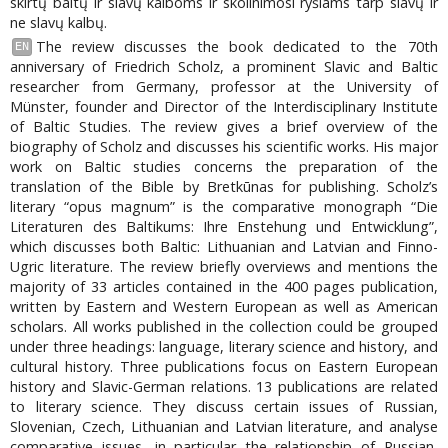
skirtų baltų ir slavų kalboms ir skolinimosi ryšiams tarp slavų ir
ne slavų kalbų.
The review discusses the book dedicated to the 70th
EN
anniversary of Friedrich Scholz, a prominent Slavic and Baltic
researcher from Germany, professor at the University of
Münster, founder and Director of the Interdisciplinary Institute
of Baltic Studies. The review gives a brief overview of the
biography of Scholz and discusses his scientific works. His major
work on Baltic studies concerns the preparation of the
translation of the Bible by Bretkūnas for publishing. Scholz’s
literary “opus magnum” is the comparative monograph “Die
Literaturen des Baltikums: Ihre Enstehung und Entwicklung”,
which discusses both Baltic: Lithuanian and Latvian and Finno-
Ugric literature. The review briefly overviews and mentions the
majority of 33 articles contained in the 400 pages publication,
written by Eastern and Western European as well as American
scholars. All works published in the collection could be grouped
under three headings: language, literary science and history, and
cultural history. Three publications focus on Eastern European
history and Slavic-German relations. 13 publications are related
to literary science. They discuss certain issues of Russian,
Slovenian, Czech, Lithuanian and Latvian literature, and analyse
comparative issues, in particular the relationship of Russian,