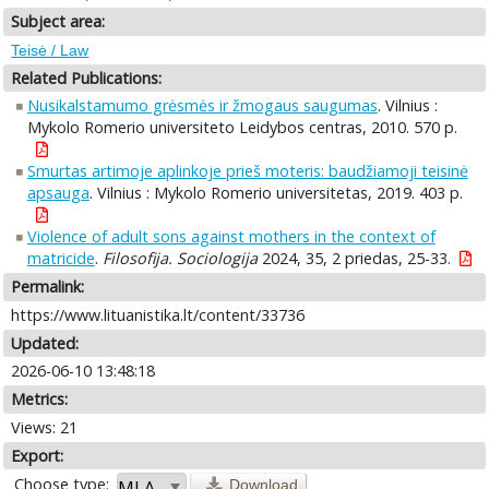
Subject area:
Teisė / Law
Related Publications:
Nusikalstamumo grėsmės ir žmogaus saugumas
. Vilnius :
Mykolo Romerio universiteto Leidybos centras, 2010. 570 p.
Smurtas artimoje aplinkoje prieš moteris: baudžiamoji teisinė
apsauga
. Vilnius : Mykolo Romerio universitetas, 2019. 403 p.
Violence of adult sons against mothers in the context of
matricide
.
Filosofija. Sociologija
2024, 35, 2 priedas, 25-33.
Permalink:
https://www.lituanistika.lt/content/33736
Updated:
2026-06-10 13:48:18
Metrics:
Views: 21
Export:
Choose type:
Download