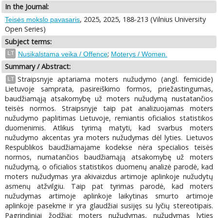
In the Journal:
, 2025, 2025, 188-213 (Vilnius University
Teisės mokslo pavasaris
Open Series)
Subject terms:
;
LT
Nusikalstama veika / Offence
Moterys / Women.
Summary / Abstract:
Straipsnyje aptariama moters nužudymo (angl. femicide)
LT
Lietuvoje samprata, pasireiškimo formos, priežastingumas,
baudžiamąją atsakomybę už moters nužudymą nustatančios
teisės normos. Straipsnyje taip pat analizuojamas moters
nužudymo paplitimas Lietuvoje, remiantis oficialios statistikos
duomenimis. Atlikus tyrimą matyti, kad svarbus moters
nužudymo akcentas yra moters nužudymas dėl lyties. Lietuvos
Respublikos baudžiamajame kodekse nėra specialios teisės
normos, numatančios baudžiamąją atsakomybę už moters
nužudymą, o oficialios statistikos duomenų analizė parodė, kad
moters nužudymas yra akivaizdus artimoje aplinkoje nužudytų
asmenų atžvilgiu. Taip pat tyrimas parodė, kad moters
nužudymas artimoje aplinkoje laikytinas smurto artimoje
aplinkoje pasekme ir yra glaudžiai susijęs su lyčių stereotipais.
Pagrindiniai žodžiai: moters nužudymas, nužudymas lyties