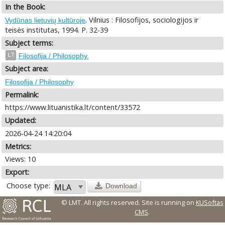
In the Book:
. Vilnius : Filosofijos, sociologijos ir
Vydūnas lietuvių kultūroje
teisės institutas, 1994. P. 32-39
Subject terms:
LT
Filosofija / Philosophy.
Subject area:
Filosofija / Philosophy
Permalink:
https://www.lituanistika.lt/content/33572
Updated:
2026-04-24 14:20:04
Metrics:
Views: 10
Export:
Choose type:
Download
© LMT. All rights reserved.
Site is running on
KUSoftas
CMS
.