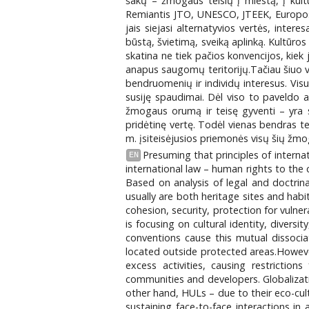
šakų – žmogaus teisių į miestą, į kultū
Remiantis JTO, UNESCO, JTEEK, Europos T
jais siejasi alternatyvios vertės, inte
būstą, švietimą, sveiką aplinką. Kultūro
skatina ne tiek pačios konvencijos, kie
anapus saugomų teritorijų.Tačiau šiuo v
bendruomenių ir individų interesus. Visu
susiję spaudimai. Dėl viso to paveldo a
žmogaus orumą ir teisę gyventi – yra s
pridėtinę vertę. Todėl vienas bendras te
m. įsiteisėjusios priemonės visų šių žm
Presuming that principles of interna
EN
international law – human rights to the c
Based on analysis of legal and doctri
usually are both heritage sites and habi
cohesion, security, protection for vulne
is focusing on cultural identity, divers
conventions cause this mutual dissocia
located outside protected areas.Howeve
excess activities, causing restrictions
communities and developers. Globalizat
other hand, HULs – due to their eco-cult
sustaining face-to-face interactions i