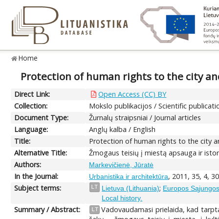
Home
Protection of human rights to the city a
Direct Link:
Open Access (CC) BY
Collection:
Mokslo publikacijos / Scientific publicati
Document Type:
Žurnalų straipsniai / Journal articles
Language:
Anglų kalba / English
Title:
Protection of human rights to the city 
Alternative Title:
Žmogaus teisių į miestą apsauga ir isto
Authors:
Markevičienė, Jūratė
In the Journal:
, 2011, 35, 4, 3
Urbanistika ir architektūra
Subject terms:
;
LT
Lietuva (Lithuania)
Europos Sąjungos 
Local history.
Summary / Abstract:
Vadovaudamasi prielaida, kad tarptau
LT