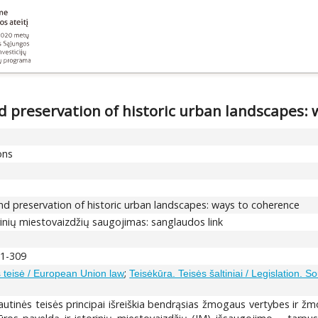
nd preservation of historic urban landscapes:
ons
and preservation of historic urban landscapes: ways to coherence
rinių miestovaizdžių saugojimas: sanglaudos link
01-309
;
teisė / European Union law
Teisėkūra. Teisės šaltiniai / Legislation. S
tinės teisės principai išreiškia bendrąsias žmogaus vertybes ir žmo