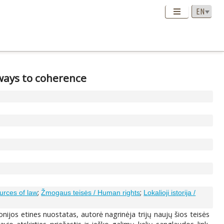
 ways to coherence
;
;
ources of law
Žmogaus teisės / Human rights
Lokalioji istorija /
nijos etines nuostatas, autorė nagrinėja trijų naujų šios teisės