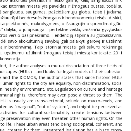
io atskirties priežastis ir ieško galimų kelių sanglaudos link.
ad istoriniai miestai yra paveldas ir žmogaus būstas, todėl su
alinė sanglauda, saugumas, pažeidžiamųjų globa, teisė į judumą,
 mažiau rūpi bendresnės žmogaus ir bendruomenių teisės. Atskirtį
ra tarpsektorinės, makrolygmens, o išsaugojimo sprendimai glūdi
 dalyku, o jo apsauga – pertekline veikla, varžančia gyvybiškus
tros verslo pasipriešinimo. Tendenciją stiprina su globalizavimu
 savo ekokultūrinių savybių gali palaikyti gerovę ir užtikrinti
r bendravimą. Taip istoriniai miestai gali sukurti reikšmingą
ti, tęstinumui užtikrinti žmogaus teisių į miestą kontekste. 2011
konvencija.
nd, the author analyses a mutual dissociation of three fields of
landscapes (HULs) – and looks for legal models of their cohesion.
e and the ICOMOS, the author states that since historic HULs
uman rights to the city are equality, non-discrimination, social
n, healthy environment, etc. Legislation on culture and heritage
d communal rights, therefore may even pose a threat to them. The
HULs usually are trans-sectorial, soluble on macro-levels, and
ted as "marginal", "out of system", and might be perceived as
activities for cultural sustainability create tensions between
tage preservation may even threaten other human rights. On the
 to life. These urban areas tend being sociopetal, coherent, and
ue, created by them, integrated legislation has a huge cross-