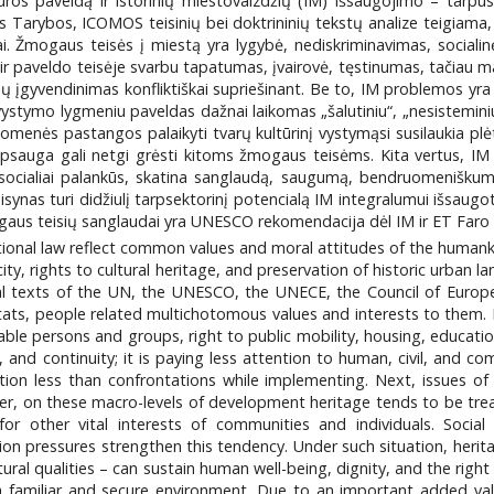
ros paveldą ir istorinių miestovaizdžių (IM) išsaugojimo – tarpusav
arybos, ICOMOS teisinių bei doktrininių tekstų analize teigiama, k
resai. Žmogaus teisės į miestą yra lygybė, nediskriminavimas, soci
s ir paveldo teisėje svarbu tapatumas, įvairovė, tęstinumas, tačiau
k jų įgyvendinimas konfliktiškai supriešinant. Be to, IM problemos y
ystymo lygmeniu paveldas dažnai laikomas „šalutiniu“, „nesisteminiu“
omenės pastangos palaikyti tvarų kultūrinį vystymąsi susilaukia plė
psauga gali netgi grėsti kitoms žmogaus teisėms. Kita vertus, IM dėl
ocialiai palankūs, skatina sanglaudą, saugumą, bendruomeniškumą i
isynas turi didžiulį tarpsektorinį potencialą IM integralumui išsaugo
ogaus teisių sanglaudai yra UNESCO rekomendacija dėl IM ir ET Faro 
tional law reflect common values and moral attitudes of the humanki
ity, rights to cultural heritage, and preservation of historic urban 
nal texts of the UN, the UNESCO, the UNECE, the Council of Europ
tats, people related multichotomous values and interests to them. H
rable persons and groups, right to public mobility, housing, educatio
ity, and continuity; it is paying less attention to human, civil, an
tion less than confrontations while implementing. Next, issues of 
r, on these macro-levels of development heritage tends to be trea
 for other vital interests of communities and individuals. Social 
ion pressures strengthen this tendency. Under such situation, heri
ural qualities – can sustain human well-being, dignity, and the right
n a familiar and secure environment. Due to an important added val