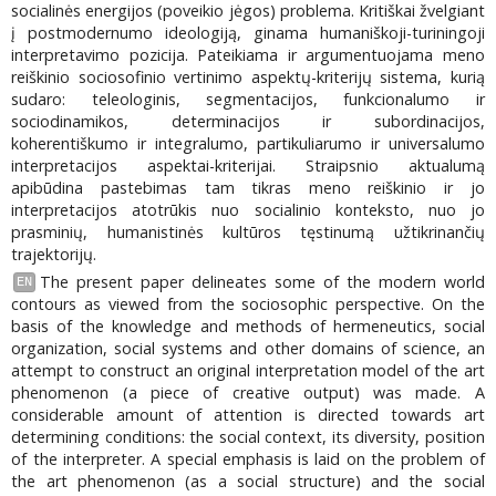
socialinės energijos (poveikio jėgos) problema. Kritiškai žvelgiant
į postmodernumo ideologiją, ginama humaniškoji-turiningoji
interpretavimo pozicija. Pateikiama ir argumentuojama meno
reiškinio sociosofinio vertinimo aspektų-kriterijų sistema, kurią
sudaro: teleologinis, segmentacijos, funkcionalumo ir
sociodinamikos, determinacijos ir subordinacijos,
koherentiškumo ir integralumo, partikuliarumo ir universalumo
interpretacijos aspektai-kriterijai. Straipsnio aktualumą
apibūdina pastebimas tam tikras meno reiškinio ir jo
interpretacijos atotrūkis nuo socialinio konteksto, nuo jo
prasminių, humanistinės kultūros tęstinumą užtikrinančių
trajektorijų.
The present paper delineates some of the modern world
EN
contours as viewed from the sociosophic perspective. On the
basis of the knowledge and methods of hermeneutics, social
organization, social systems and other domains of science, an
attempt to construct an original interpretation model of the art
phenomenon (a piece of creative output) was made. A
considerable amount of attention is directed towards art
determining conditions: the social context, its diversity, position
of the interpreter. A special emphasis is laid on the problem of
the art phenomenon (as a social structure) and the social