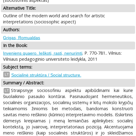
(sociosofinis aspektas)
Alternative Title:
Outline of the modern world and search for artistic
interpretations (sociosophic aspect)
Authors:
Grigas, Romualdas
In the Book:
. P. 770-781.. Vilnius:
Inveniens quaero. Ieškoti, rasti, nenurimti
Vilniaus pedagoginio universiteto leidykla, 2011
Subject terms:
LT
Socialinė struktūra / Social structure.
Summary / Abstract:
Straipsnyje sociosofiniu aspektu apibūdinami kai kurie
LT
šiuolaikinio pasaulio kontūrai. Pasinaudojant hermeneutikos,
socialinės organizacijos, socialinių sistemų ir kitų mokslo krypčių
teikiamomis žiniomis bei metodais, bandomas konstruoti
savitas meno reiškinio (kūrinio) interpretavimo modelis. Išskirtinis
dėmesys kreipiamas į meną lemiančias aplinkybes: socialinį
kontekstą, jo įvairovę, interpretatoriaus poziciją. Akcentuojama
meno reiškinio (kaip socialinės struktūros) ir jo skleidžiamos