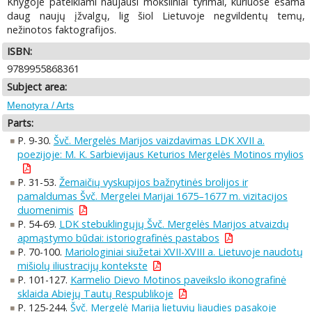
Knygoje pateikiami naujausi moksliniai tyrimai, kuriuose esama
daug naujų įžvalgų, lig šiol Lietuvoje negvildentų temų,
nežinotos faktografijos.
ISBN:
9789955868361
Subject area:
Menotyra / Arts
Parts:
P. 9-30.
Švč. Mergelės Marijos vaizdavimas LDK XVII a.
poezijoje: M. K. Sarbievijaus Keturios Mergelės Motinos mylios
P. 31-53.
Žemaičių vyskupijos bažnytinės brolijos ir
pamaldumas Švč. Mergelei Marijai 1675–1677 m. vizitacijos
duomenimis
P. 54-69.
LDK stebuklingųjų Švč. Mergelės Marijos atvaizdų
apmąstymo būdai: istoriografinės pastabos
P. 70-100.
Mariologiniai siužetai XVII-XVIII a. Lietuvoje naudotų
mišiolų iliustracijų kontekste
P. 101-127.
Karmelio Dievo Motinos paveikslo ikonografinė
sklaida Abiejų Tautų Respublikoje
P. 125-244.
Švč. Mergelė Marija lietuvių liaudies pasakoje