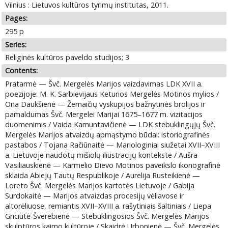
Vilnius : Lietuvos kultūros tyrimų institutas, 2011.
Pages:
295 p
Series:
Religinės kultūros paveldo studijos; 3
Contents:
Pratarmė — Švč. Mergelės Marijos vaizdavimas LDK XVII a.
poezijoje: M. K. Sarbievijaus Keturios Mergelės Motinos mylios /
Ona Daukšienė — Žemaičių vyskupijos bažnytinės brolijos ir
pamaldumas Švč. Mergelei Marijai 1675–1677 m. vizitacijos
duomenimis / Vaida Kamuntavičienė — LDK stebuklingųjų Švč.
Mergelės Marijos atvaizdų apmąstymo būdai: istoriografinės
pastabos / Tojana Račiūnaitė — Mariologiniai siužetai XVII–XVIII
a. Lietuvoje naudotų mišiolų iliustracijų kontekste / Aušra
Vasiliauskienė — Karmelio Dievo Motinos paveikslo ikonografinė
sklaida Abiejų Tautų Respublikoje / Aurelija Rusteikienė —
Loreto Švč. Mergelės Marijos kartotės Lietuvoje / Gabija
Surdokaitė — Marijos atvaizdas procesijų vėliavose ir
altorėliuose, remiantis XVII–XVIII a. rašytiniais šaltiniais / Liepa
Griciūtė-Šverebienė — Stebuklingosios Švč. Mergelės Marijos
skulptūros kaimo kultūroje / Skaidrė Urbonienė — Švč. Mergelės