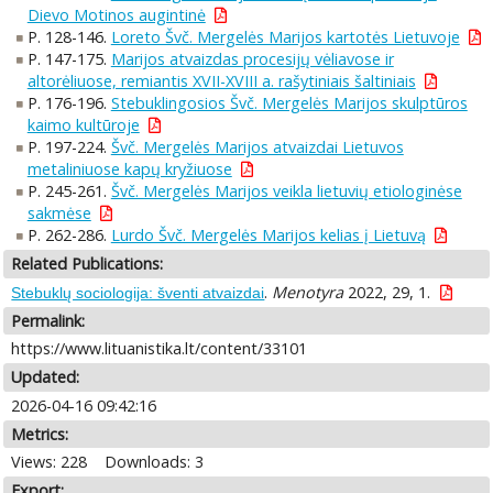
Dievo Motinos augintinė
P. 128-146.
Loreto Švč. Mergelės Marijos kartotės Lietuvoje
P. 147-175.
Marijos atvaizdas procesijų vėliavose ir
altorėliuose, remiantis XVII-XVIII a. rašytiniais šaltiniais
P. 176-196.
Stebuklingosios Švč. Mergelės Marijos skulptūros
kaimo kultūroje
P. 197-224.
Švč. Mergelės Marijos atvaizdai Lietuvos
metaliniuose kapų kryžiuose
P. 245-261.
Švč. Mergelės Marijos veikla lietuvių etiologinėse
sakmėse
P. 262-286.
Lurdo Švč. Mergelės Marijos kelias į Lietuvą
Related Publications:
.
Menotyra
2022, 29, 1.
Stebuklų sociologija: šventi atvaizdai
Permalink:
https://www.lituanistika.lt/content/33101
Updated:
2026-04-16 09:42:16
Metrics:
Views: 228
Downloads: 3
Export: