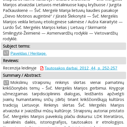
Marijos atvaizdai Lietuvos metaliniuose kapų kryžiuose / Jurgita
Pačkauskienė — Švč. Mergelė Marija lietuvių liaudies pasakoje
„Dievo Motinos augintinė“ / Jūratė Šlekonytė — Švč. Mergelės
Marijos veikla lietuvių etiologinėse sakmėse / Aušra Kairaitytė —
Lurdo Švč. Mergelės Marijos kelias į Lietuvą / Skirmantė
Smilingytė-Žeimienė — Asmenvardžių rodyklė — Vietovardžių
rodyklė.
Subject terms:
LT
Paveldas / Heritage.
Reviews:
Recenzija leidinyje
Tautosakos darbai. 2012, 44, p. 252-257
Summary / Abstract:
Mokslinių straipsnių rinkinys skirtas vienai pamatinių
LT
krikščionybės temų – Švč. Mergelės Marijos gerbimui. Knygoje
užmezgamas tarpdisciplininis dialogas, leidžiantis apžvelgti
įvairių humanitarinių sričių įdirbį tiriant krikščioniškąją kultūros
tradiciją Lietuvoje. Rinkinys skirtas Švč. Mergelės Marijos
atvaizdui ir įvaizdžiui mūsų kultūroje. Straipsnių autoriai pristato
Švč. Mergelės Marijos paveikslą plačiu diskursu: LDK literatūros,
sakralinės dailės, istoriografijos, tautosakos ir etnologijos.