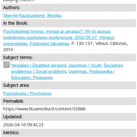
Authors:
Skerytė-Kazlauskienė, Monika
In the Book:
Psichologiniai tyrimai: menas ar amatas?: VII-oji jaunųjų
mokslininkų psichologų konferencija, 2010 05 07, Vilniaus
. P. 130-137.. Vilnius: Ciklonas,
universitetas, Filologijos fakultetas
2010
Subject terms:
;
;
LT
Neįgalieji / Disabled persons
Jaunimas / Youth
Socialinės
;
problemos / Social problems
Ugdymas. Pedagogika /
Education. Pedagogy.
Subject area:
Psichologija / Psychology
Permalink:
https://www.lituanistika.lt/content/32686
Updated:
2026-04-16 09:42:23
Metrics: