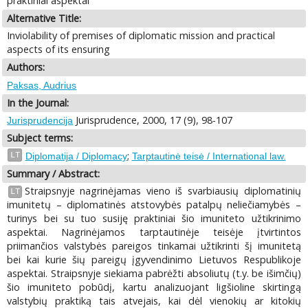
praktiniai aspektai
Alternative Title:
Inviolability of premises of diplomatic mission and practical
aspects of its ensuring
Authors:
Paksas, Audrius
In the Journal:
Jurisprudence, 2000, 17 (9), 98-107
Jurisprudencija
Subject terms:
;
LT
Diplomatija / Diplomacy
Tarptautinė teisė / International law.
Summary / Abstract:
Straipsnyje nagrinėjamas vieno iš svarbiausių diplomatinių
LT
imunitetų – diplomatinės atstovybės patalpų neliečiamybės –
turinys bei su tuo susiję praktiniai šio imuniteto užtikrinimo
aspektai. Nagrinėjamos tarptautinėje teisėje įtvirtintos
priimančios valstybės pareigos tinkamai užtikrinti šį imunitetą
bei kai kurie šių pareigų įgyvendinimo Lietuvos Respublikoje
aspektai. Straipsnyje siekiama pabrėžti absoliutų (t.y. be išimčių)
šio imuniteto pobūdį, kartu analizuojant ligšioline skirtingą
valstybių praktiką tais atvejais, kai dėl vienokių ar kitokių