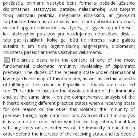
priežasčių priimanti valstybė bent formaliai pažeidė užsienio
diplomatinės atstovybės patalpų neliečiamybę. Analizuojant
tokią valstybių praktiką, mėginama išsiaiškinti, ar galiojanti
tarptautinė teisė nustato kokias nors minėto absoliutumo ribas,
siekiant apginti priimančios valstybės, jos gyventojų interesus,
kai atstovybės patalpos yra naudojamos neteisėtais tikslais,
taip pat išsiaiškinti, kokie gali būti tie interesai, kurie galėtų
suteikti t am tikrą legitimiškumą nagrinėjamą diplomatinį
Imunitetą pažeidžiantiems valstybės veiksmams.
The article deals with the content of one of the most
EN
fundamental diplomatic immunity inviolability of diplomatic
premises. The duties of the receiving state under international
law regards ensuring of this immunity, as well as certain aspects
of fulfilling of these duties in Republic of Lithuania are discussed
too. The article focuses on the absolute nature of this immunity
and, at the same time, - on the comprehensive analysis of the
hitherto existing different practice states when a receiving state
for one reason or the other has violated the immunity of
premises foreign diplomatic missions. As a result of that analysis
it is attempted to ascertain whether existing international law
sets any limits on absoluteness of the immunity in question in
order defend the interests of the receiving state and its people