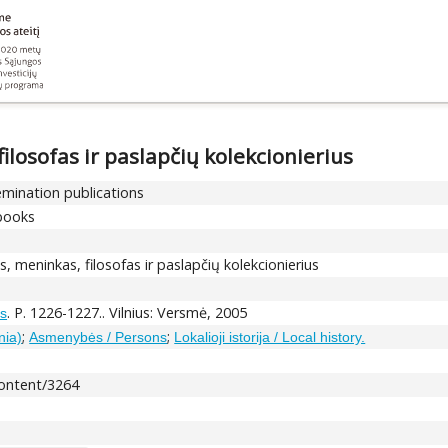
ilosofas ir paslapčių kolekcionierius
semination publications
 books
s, meninkas, filosofas ir paslapčių kolekcionierius
. P. 1226-1227.. Vilnius: Versmė, 2005
is
;
;
nia)
Asmenybės / Persons
Lokalioji istorija / Local history.
/content/3264