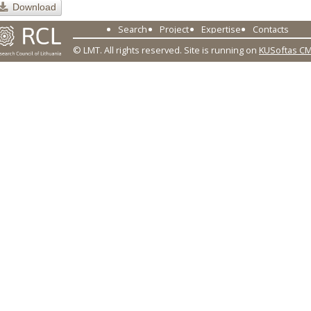
Download
Search
Project
Expertise
Contacts
© LMT. All rights reserved.
Site is running on
KUSoftas C