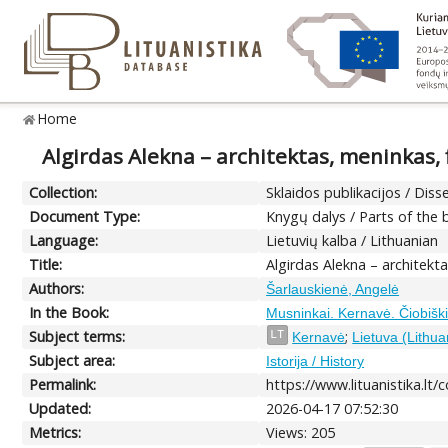
Home
Algirdas Alekna – architektas, meninkas, f
Collection:
Sklaidos publikacijos / Dis
Document Type:
Knygų dalys / Parts of the
Language:
Lietuvių kalba / Lithuanian
Title:
Algirdas Alekna – architekta
Authors:
Šarlauskienė, Angelė
In the Book:
Musninkai. Kernavė. Čiobišk
Subject terms:
;
LT
Kernavė
Lietuva (Lithua
Subject area:
Istorija / History
Permalink:
https://www.lituanistika.lt
Updated:
2026-04-17 07:52:30
Metrics:
Views: 205