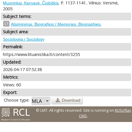
. P. 1137-1141.. Vilnius: Versmė,
Musninkai. Kernavė. Čiobiškis
2005
Subject terms:
LT
Atsiminimai. Biografijos / Memories. Biographies.
Subject area:
Sociologija / Sociology
Permalink:
https://www.lituanistika.lt/content/3255
Updated:
2026-04-17 07:52:38
Metrics:
Views: 60
Export:
Choose type:
Download
© LMT. All rights reserved.
Site is running on
KUSoftas
CMS
.