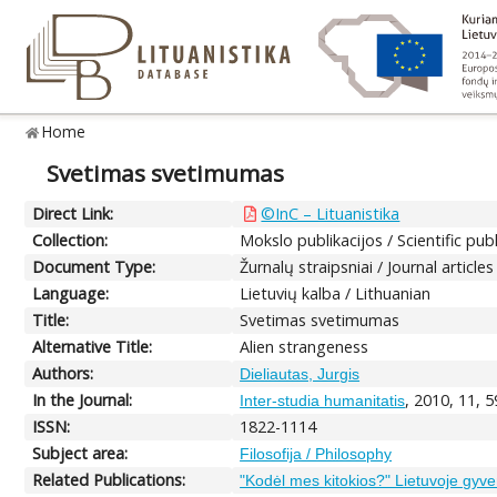
Home
Svetimas svetimumas
Direct Link:
©InC – Lituanistika
Collection:
Mokslo publikacijos / Scientific pub
Document Type:
Žurnalų straipsniai / Journal articles
Language:
Lietuvių kalba / Lithuanian
Title:
Svetimas svetimumas
Alternative Title:
Alien strangeness
Authors:
Dieliautas, Jurgis
In the Journal:
, 2010, 11, 
Inter-studia humanitatis
ISSN:
1822-1114
Subject area:
Filosofija / Philosophy
Related Publications:
"Kodėl mes kitokios?" Lietuvoje gyv