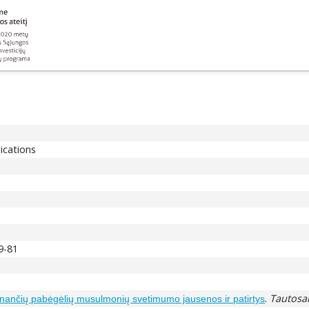
lications
59-81
.
Tautosa
enančių pabėgėlių musulmonių svetimumo jausenos ir patirtys