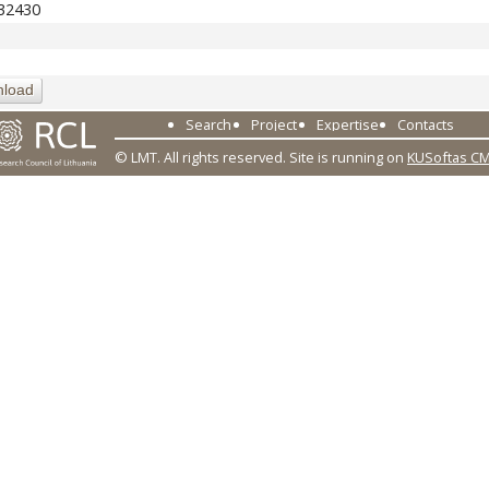
/32430
load
Search
Project
Expertise
Contacts
© LMT. All rights reserved.
Site is running on
KUSoftas C