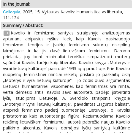
In the Journal:
, 2005, 15, Vytautas Kavolis: Humanistica vs liberalia,
Colloquia
111-124
Summary / Abstract:
Kavolio ir feminizmo santykis straipsnyje analizuojamas
LT
aptariant abipusius ryšius: kiek, kaip Kavolis pasinaudojo
feminizmo teorijos ir įvairių feminizmo sukurtų disciplinų
laimėjimais ir ką jis davė lietuviškam feminizmui. Daroma
prielaida, jog bent minimaliai teoriškai simpatizuoti moterų
sąjūdžiui Kavolis turėjo kaip liberalas. Kavolio knyga „Moterys ir
vyrai lietuvių kultūroje” pasirodė 1993-iųjų pradžioje. Prie Kavolio
nuopelnų feministinei minčiai reikėtų priskirti jo paskaitų ciklą
„Moterys ir vyrai lietuvių kultūroje“ – jo žodis buvo argumentas
Lietuvos humanitarinei visuomenei, kad feminizmas yra rimta,
verta dėmesio sritis. Kavolis savo autoritetu padėjo įsitvirtinti
lyčių studijoms Lietuvoje. A. Sverdiolo straipsnis knygoje
„Moterys ir vyrai lietuvių kultūroje“, pavadintas „Figūros balsas“,
atspindi feminizmo padėtį tuometinėje Lietuvoje, o Kavolis
pristatomas kaip autoritetinga figūra. Reziumuodama Kavolio
reikšmę lietuviškam feminizmui, autorė pabrėžia naujus Kavolio
palikimo akcentus. Kavolis domėjosi lyčių santykių kultūrine