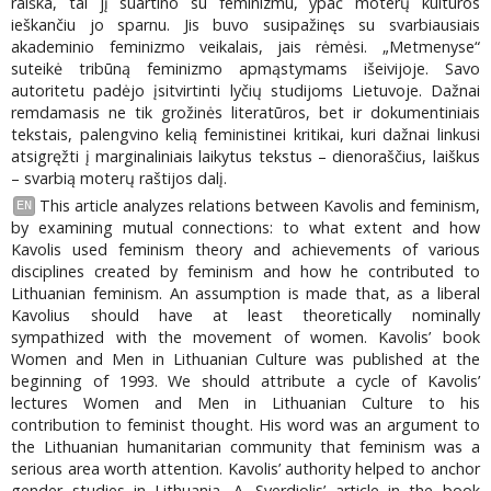
raiška, tai jį suartino su feminizmu, ypač moterų kultūros
ieškančiu jo sparnu. Jis buvo susipažinęs su svarbiausiais
akademinio feminizmo veikalais, jais rėmėsi. „Metmenyse“
suteikė tribūną feminizmo apmąstymams išeivijoje. Savo
autoritetu padėjo įsitvirtinti lyčių studijoms Lietuvoje. Dažnai
remdamasis ne tik grožinės literatūros, bet ir dokumentiniais
tekstais, palengvino kelią feministinei kritikai, kuri dažnai linkusi
atsigręžti į marginaliniais laikytus tekstus – dienoraščius, laiškus
– svarbią moterų raštijos dalį.
This article analyzes relations between Kavolis and feminism,
EN
by examining mutual connections: to what extent and how
Kavolis used feminism theory and achievements of various
disciplines created by feminism and how he contributed to
Lithuanian feminism. An assumption is made that, as a liberal
Kavolius should have at least theoretically nominally
sympathized with the movement of women. Kavolis’ book
Women and Men in Lithuanian Culture was published at the
beginning of 1993. We should attribute a cycle of Kavolis’
lectures Women and Men in Lithuanian Culture to his
contribution to feminist thought. His word was an argument to
the Lithuanian humanitarian community that feminism was a
serious area worth attention. Kavolis’ authority helped to anchor
gender studies in Lithuania. A. Sverdiolis’ article in the book