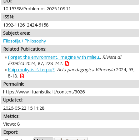
DOI:
10.15388/Problemos.2025.108.11
ISSN:
1392-1126; 2424-6158
Subject area:
Filosofija / Philosophy
Related Publications:
Forget the environment, imagine with milieu.
.
Rivista di
Estetica
2024, 87, 228-242.
Kaip mokytis iš terpių?
.
Acta paedagogica Vilnensia
2024, 53,
8-18.
Permalink:
https://www.lituanistika.lt/content/3026
Updated:
2026-05-22 15:11:28
Metrics:
Views: 8
Export: