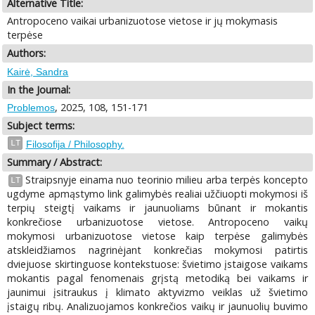
Alternative Title:
Antropoceno vaikai urbanizuotose vietose ir jų mokymasis
terpėse
Authors:
Kairė, Sandra
In the Journal:
, 2025, 108, 151-171
Problemos
Subject terms:
LT
Filosofija / Philosophy.
Summary / Abstract:
Straipsnyje einama nuo teorinio milieu arba terpės koncepto
LT
ugdyme apmąstymo link galimybės realiai užčiuopti mokymosi iš
terpių steigtį vaikams ir jaunuoliams būnant ir mokantis
konkrečiose urbanizuotose vietose. Antropoceno vaikų
mokymosi urbanizuotose vietose kaip terpėse galimybės
atskleidžiamos nagrinėjant konkrečias mokymosi patirtis
dviejuose skirtinguose kontekstuose: švietimo įstaigose vaikams
mokantis pagal fenomenais grįstą metodiką bei vaikams ir
jaunimui įsitraukus į klimato aktyvizmo veiklas už švietimo
įstaigų ribų. Analizuojamos konkrečios vaikų ir jaunuolių buvimo