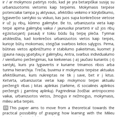
ir / ar mokymosi patirtys rodo, kad jie yra betarpiškai susiję su
urbanizuotomis vietomis kaip terpėmis. Mokymasis terpėse
potencialiai tampa jų aktyvaus, afektiško veikimo ir kūrybiškumo,
lygiaverčio santykio su viskuo, kas juos supa konkrečiose vietose
ir už jų ribų, kūrimo galimybe. Be to, urbanizuota vieta kaip
terpė apima galimybę vaikui / jaunuoliui priartinti ir už jos ribų
egzistuojantį pasaulį ir tokiu būdu šią terpę plečia. Tyrimai
atskleidžia, kad konkrečios urbanizuotos vietos kaip terpės,
kurioje būtų mokomasi, steigčiai svarbios kelios sąlygos. Pirma,
būtinas vietos apibrėžtumo ir stabilumo pakeitimas, kuomet ji
įgauna naujų ypatybių ir galimybių. Antra, svarbus individualumo
/ vienišumo peržengimas, kai kiekvienas (-a) jaučiasi kuriantis (-i)
santykį, kuris yra lygiavertis ir kuriame trinamos ribos arba
turima hierarchija. Trečia, buvimui ir mokymuisi terpėse aktualus
afektiškumas, kuris nukreiptas ne tik į save, bet ir į kitus.
Ketvirta, urbanizuotai vietai kaip mokymosi terpei aktualu
peržengti ribas į kitas aplinkas (tarkime, iš socialinės aplinkos
peržengti į gamtinę aplinką). Pagrindiniai žodžiai: antropoceno
vaikai, urbanizuotos vietos, žmogus ir nežmogus, mokymasis,
milieu arba terpės.
This paper aims to move from a theoretical towards the
EN
practical possibility of grasping how learning with the Milieu