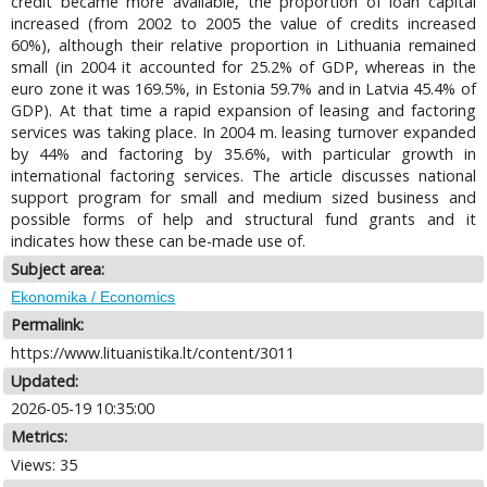
credit became more available, the proportion of loan capital
increased (from 2002 to 2005 the value of credits increased
60%), although their relative proportion in Lithuania remained
small (in 2004 it accounted for 25.2% of GDP, whereas in the
euro zone it was 169.5%, in Estonia 59.7% and in Latvia 45.4% of
GDP). At that time a rapid expansion of leasing and factoring
services was taking place. In 2004 m. leasing turnover expanded
by 44% and factoring by 35.6%, with particular growth in
international factoring services. The article discusses national
support program for small and medium sized business and
possible forms of help and structural fund grants and it
indicates how these can be-made use of.
Subject area:
Ekonomika / Economics
Permalink:
https://www.lituanistika.lt/content/3011
Updated:
2026-05-19 10:35:00
Metrics:
Views: 35