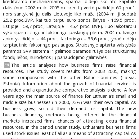
kreditavimo mechanizmams, sparčiai didėjo skolinto kapitalo
dalis (nuo 2002 m. iki 2005 m. kreditų vertė padidėjo 60 proc.),
nors santykinė jų dalis Lietuvoje liko maža (2004 m. ji sudarė
25,2 proc.BVP, kai tuo tarpu euro zonos šalyse - 169,5 proc.,
Estijoje - 59,7 proc., Latvijoje – 45,4 proc. BVP). Tuo laikotarpiu
vyko sparti lizingo ir faktoringo paslaugų plėtra. 2004 m. lizingo
apimtys didėjo – 44 proc., faktoringo – 35,6 proc., ypač didėjo
tarptautinio faktoringo paslaugos. Straipsnyje aptarta valstybės
paramos SVV sistema ir galimos paramos rūšys bei struktūrinių
fondų lėšos, nurodytos jų panaudojimo galimybės.
The article analyses how business firms raise financial
EN
resources. The study covers results from 2003–2005, making
some comparisons with the other Baltic countries (Latvia,
Estonia). Information about the growth of financial services is
provided and a quantitative comparative analysis is done. A few
years ago the main source of finance for Lithuania’s small and
middle size businesses (in 2000, 73%) was their own capital. As
business grew, so did their demand for capital. The new
business financing methods being offered in the financial
markets increased firms’ chances of attracting extra financial
resources. In the period under study, Lithuania’s business firms
used stock issues least of all as a means of attracting capital. As