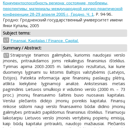
Конкурентоспособность региона: состояние, проблемы,
перспективы: материалы международной научно-практической
. P. 94-96..
конференции 28-29 апреля 2005 г., Гродно. Ч. 1
Гродно: Гродненский государственный университет имени
Янки Купалы, 2005
Subject terms:
LT
Finansai. Kapitalas / Finance. Capital.
Summary / Abstract:
Straipsnyje tiriamos galimybės, kuriomis naudojasi verslo
LT
įmonės, pritraukdamos joms reikalingus finansinius išteklius.
Tyrimas apima 2003-2005 m. laikotarpio rezultatus, kai kurie
duomenys lyginami su kitomis Baltijos valstybėmis (Latvijos,
Estijos). Pateikta informacija apie finansinių paslaugų plėtrą,
atlikta kiekybinė lyginamoji analizė. Ankstesniais metais
pagrindinis Lietuvos smulkiojo ir vidutinio verslo (2000 m. – 73
proc.) įmonių finansavimo šaltinis buvo nuosavas kapitalas.
Verslui plečiantis didėjo įmonių poreikis kapitalui. Finansų
rinkose siūlomi nauji verslo finansavimo būdai didino įmonių
galimybes pritraukti papildomus finansinius išteklius. Tiriamuoju
laikotarpiu Lietuvos verslo įmonės vertybinių popierių emisiją,
kaip būdą kapitalui pritraukti, naudojo mažiausiai. Plečiantis