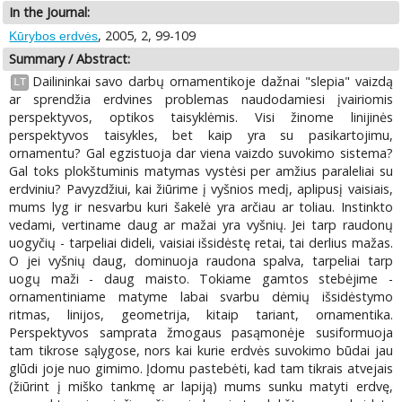
In the Journal:
, 2005, 2, 99-109
Kūrybos erdvės
Summary / Abstract:
Dailininkai savo darbų ornamentikoje dažnai "slepia" vaizdą
LT
ar sprendžia erdvines problemas naudodamiesi įvairiomis
perspektyvos, optikos taisyklėmis. Visi žinome linijinės
perspektyvos taisykles, bet kaip yra su pasikartojimu,
ornamentu? Gal egzistuoja dar viena vaizdo suvokimo sistema?
Gal toks plokštuminis matymas vystėsi per amžius paraleliai su
erdviniu? Pavyzdžiui, kai žiūrime į vyšnios medį, aplipusį vaisiais,
mums lyg ir nesvarbu kuri šakelė yra arčiau ar toliau. Instinkto
vedami, vertiname daug ar mažai yra vyšnių. Jei tarp raudonų
uogyčių - tarpeliai dideli, vaisiai išsidėstę retai, tai derlius mažas.
O jei vyšnių daug, dominuoja raudona spalva, tarpeliai tarp
uogų maži - daug maisto. Tokiame gamtos stebėjime -
ornamentiniame matyme labai svarbu dėmių išsidėstymo
ritmas, linijos, geometrija, kitaip tariant, ornamentika.
Perspektyvos samprata žmogaus pasąmonėje susiformuoja
tam tikrose sąlygose, nors kai kurie erdvės suvokimo būdai jau
glūdi joje nuo gimimo. Įdomu pastebėti, kad tam tikrais atvejais
(žiūrint į miško tankmę ar lapiją) mums sunku matyti erdvę,