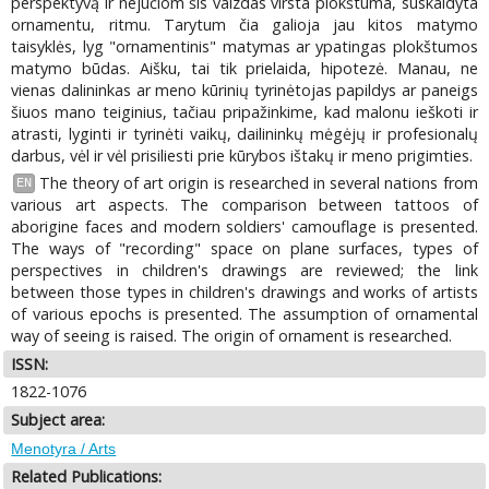
perspektyvą ir nejučiom šis vaizdas virsta plokštuma, suskaidyta
ornamentu, ritmu. Tarytum čia galioja jau kitos matymo
taisyklės, lyg "ornamentinis" matymas ar ypatingas plokštumos
matymo būdas. Aišku, tai tik prielaida, hipotezė. Manau, ne
vienas dalininkas ar meno kūrinių tyrinėtojas papildys ar paneigs
šiuos mano teiginius, tačiau pripažinkime, kad malonu ieškoti ir
atrasti, lyginti ir tyrinėti vaikų, dailininkų mėgėjų ir profesionalų
darbus, vėl ir vėl prisiliesti prie kūrybos ištakų ir meno prigimties.
The theory of art origin is researched in several nations from
EN
various art aspects. The comparison between tattoos of
aborigine faces and modern soldiers' camouflage is presented.
The ways of "recording" space on plane surfaces, types of
perspectives in children's drawings are reviewed; the link
between those types in children's drawings and works of artists
of various epochs is presented. The assumption of ornamental
way of seeing is raised. The origin of ornament is researched.
ISSN:
1822-1076
Subject area:
Menotyra / Arts
Related Publications: