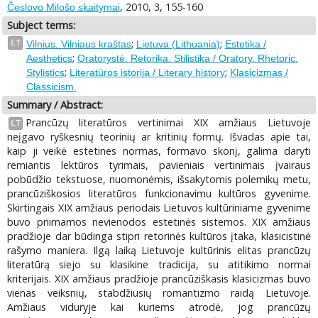
, 2010, 3, 155-160
Česlovo Milošo skaitymai
Subject terms:
;
;
LT
Vilnius. Vilniaus kraštas
Lietuva (Lithuania)
Estetika /
;
Aesthetics
Oratorystė. Retorika. Stilistika / Oratory. Rhetoric.
;
;
Stylistics
Literatūros istorija / Literary history
Klasicizmas /
Classicism.
Summary / Abstract:
Prancūzų literatūros vertinimai XIX amžiaus Lietuvoje
LT
neįgavo ryškesnių teorinių ar kritinių formų. Išvadas apie tai,
kaip ji veikė estetines normas, formavo skonį, galima daryti
remiantis lektūros tyrimais, pavieniais vertinimais įvairaus
pobūdžio tekstuose, nuomonėmis, išsakytomis polemikų metu,
prancūziškosios literatūros funkcionavimu kultūros gyvenime.
Skirtingais XIX amžiaus periodais Lietuvos kultūriniame gyvenime
buvo priimamos nevienodos estetinės sistemos. XIX amžiaus
pradžioje dar būdinga stipri retorinės kultūros įtaka, klasicistinė
rašymo maniera. Ilgą laiką Lietuvoje kultūrinis elitas prancūzų
literatūrą siejo su klasikine tradicija, su atitikimo normai
kriterijais. XIX amžiaus pradžioje prancūziškasis klasicizmas buvo
vienas veiksnių, stabdžiusių romantizmo raidą Lietuvoje.
Amžiaus viduryje kai kuriems atrodė, jog prancūzų