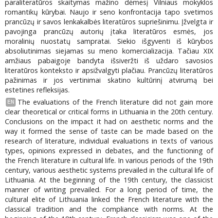
paraliteratūros skaitymas mažino dėmesį Vilniaus mokyklos
romantikų kūrybai. Naujo ir seno konfrontacija tapo svetimos
prancūzų ir savos lenkakalbės literatūros supriešinimu. Įžvelgta ir
pavojinga prancūzų autorių įtaka literatūros esmės, jos
moralinių nuostatų sampratai. Siekio išgyventi iš kūrybos
absoliutinimas siejamas su meno komercializacija. Tačiau XIX
amžiaus pabaigoje bandyta išsiveržti iš uždaro savosios
literatūros konteksto ir apsižvalgyti plačiau. Prancūzų literatūros
pažinimas ir jos vertinimai skatino kultūrinį atvirumą bei
estetines refleksijas.
The evaluations of the French literature did not gain more
EN
clear theoretical or critical forms in Lithuania in the 20th century.
Conclusions on the impact it had on aesthetic norms and the
way it formed the sense of taste can be made based on the
research of literature, individual evaluations in texts of various
types, opinions expressed in debates, and the functioning of
the French literature in cultural life. In various periods of the 19th
century, various aesthetic systems prevailed in the cultural life of
Lithuania. At the beginning of the 19th century, the classicist
manner of writing prevailed. For a long period of time, the
cultural elite of Lithuania linked the French literature with the
classical tradition and the compliance with norms. At the