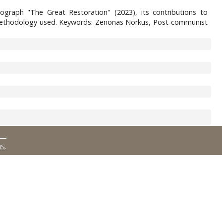
graph "The Great Restoration" (2023), its contributions to
he methodology used. Keywords: Zenonas Norkus, Post-communist
MS
.