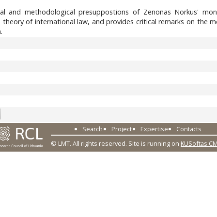
cal and methodological presuppostions of Zenonas Norkus' mono
e theory of international law, and provides critical remarks on t
.
Search
Project
Expertise
Contacts
© LMT. All rights reserved.
Site is running on
KUSoftas C