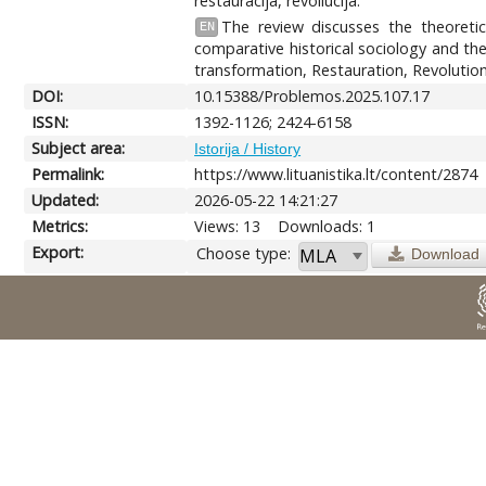
restauracija, revoliucija.
The review discusses the theoreti
EN
comparative historical sociology and th
transformation, Restauration, Revolution
DOI:
10.15388/Problemos.2025.107.17
ISSN:
1392-1126; 2424-6158
Subject area:
Istorija / History
Permalink:
https://www.lituanistika.lt/content/2874
Updated:
2026-05-22 14:21:27
Metrics:
Views: 13
Downloads: 1
Export:
Choose type:
Download