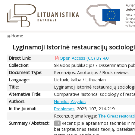
Home
Lyginamoji istorinė restauracijų sociologi
Direct Link:
Open Access (CC) BY 4.0
Collection:
Sklaidos publikacijos / Dissemination pub
Document Type:
Recenzijos. Anotacijos / Book reviews
Language:
Lietuvių kalba / Lithuanian
Title:
Lyginamoji istorinė restauracijų sociolog
Alternative Title:
Comparative historical sociology of rest
Authors:
Noreika, Alvydas
In the Journal:
, 2025, 107, 214-219
Problemos
Recenzuojama knyga:
The Great restorati
Summary / Abstract:
Recenzijoje aptariamos teorinės ir m
LT
bei tarptautinės teisės teoriją, pateiki