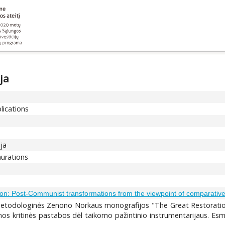
ja
lications
ija
aurations
on: Post-Communist transformations from the viewpoint of comparative h
etodologinės Zenono Norkaus monografijos "The Great Restoration" (
amos kritinės pastabos dėl taikomo pažintinio instrumentarijaus. Es