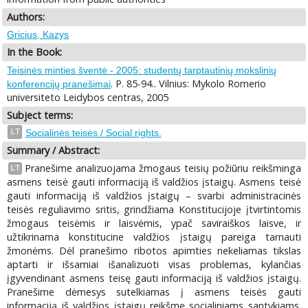
Authors:
Gricius, Kazys
In the Book:
Teisinės minties šventė - 2005: studentų tarptautinių mokslinių
. P. 85-94.. Vilnius: Mykolo Romerio
konferencijų pranešimai
universiteto Leidybos centras, 2005
Subject terms:
LT
Socialinės teisės / Social rights.
Summary / Abstract:
Pranešime analizuojama žmogaus teisių požiūriu reikšminga
LT
asmens teisė gauti informaciją iš valdžios įstaigų. Asmens teisė
gauti informaciją iš valdžios įstaigų – svarbi administracinės
teisės reguliavimo sritis, grindžiama Konstitucijoje įtvirtintomis
žmogaus teisėmis ir laisvėmis, ypač saviraiškos laisve, ir
užtikrinama konstitucine valdžios įstaigų pareiga tarnauti
žmonėms. Dėl pranešimo ribotos apimties nekeliamas tikslas
aptarti ir išsamiai išanalizuoti visas problemas, kylančias
įgyvendinant asmens teisę gauti informaciją iš valdžios įstaigų.
Pranešime dėmesys sutelkiamas į asmens teisės gauti
informaciją iš valdžios įstaigų reikšmę socialiniams santykiams.