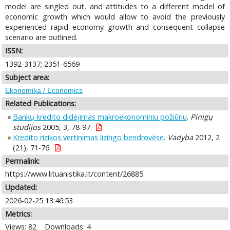
model are singled out, and attitudes to a different model of
economic growth which would allow to avoid the previously
experienced rapid economy growth and consequent collapse
scenario are outlined.
ISSN:
1392-3137; 2351-6569
Subject area:
Ekonomika / Economics
Related Publications:
Bankų kredito didėjimas makroekonominiu požiūriu
.
Pinigų
studijos
2005, 3, 78-97.
Kredito rizikos vertinimas lizingo bendrovėse
.
Vadyba
2012, 2
(21), 71-76.
Permalink:
https://www.lituanistika.lt/content/26885
Updated:
2026-02-25 13:46:53
Metrics:
Views: 82
Downloads: 4