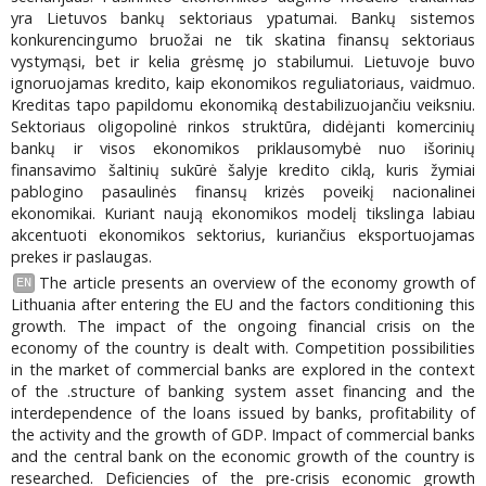
yra Lietuvos bankų sektoriaus ypatumai. Bankų sistemos
konkurencingumo bruožai ne tik skatina finansų sektoriaus
vystymąsi, bet ir kelia grėsmę jo stabilumui. Lietuvoje buvo
ignoruojamas kredito, kaip ekonomikos reguliatoriaus, vaidmuo.
Kreditas tapo papildomu ekonomiką destabilizuojančiu veiksniu.
Sektoriaus oligopolinė rinkos struktūra, didėjanti komercinių
bankų ir visos ekonomikos priklausomybė nuo išorinių
finansavimo šaltinių sukūrė šalyje kredito ciklą, kuris žymiai
pablogino pasaulinės finansų krizės poveikį nacionalinei
ekonomikai. Kuriant naują ekonomikos modelį tikslinga labiau
akcentuoti ekonomikos sektorius, kuriančius eksportuojamas
prekes ir paslaugas.
The article presents an overview of the economy growth of
EN
Lithuania after entering the EU and the factors conditioning this
growth. The impact of the ongoing financial crisis on the
economy of the country is dealt with. Competition possibilities
in the market of commercial banks are explored in the context
of the .structure of banking system asset financing and the
interdependence of the loans issued by banks, profitability of
the activity and the growth of GDP. Impact of commercial banks
and the central bank on the economic growth of the country is
researched. Deficiencies of the pre-crisis economic growth