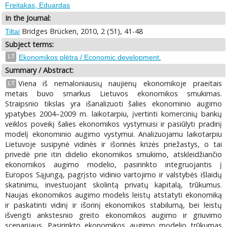
Freitakas, Eduardas
In the Journal:
Bridges Brücken, 2010, 2 (51), 41-48
Tiltai
Subject terms:
LT
Ekonomikos plėtra / Economic development.
Summary / Abstract:
Viena iš nemaloniausių naujienų ekonomikoje praeitais
LT
metais buvo smarkus Lietuvos ekonomikos smukimas.
Straipsnio tikslas yra išanalizuoti šalies ekonominio augimo
ypatybes 2004–2009 m. laikotarpiu, įvertinti komercinių bankų
veiklos poveikį šalies ekonomikos vystymuisi ir pasiūlyti pradinį
modelį ekonominio augimo vystymui. Analizuojamu laikotarpiu
Lietuvoje susipynė vidinės ir išorinės krizės priežastys, o tai
privedė prie itin didelio ekonomikos smukimo, atskleidžiančio
ekonomikos augimo modelio, pasirinkto integruojantis į
Europos Sąjungą, pagrįsto vidinio vartojimo ir valstybės išlaidų
skatinimu, investuojant skolintą privatų kapitalą, trūkumus.
Naujas ekonomikos augimo modelis leistų atstatyti ekonomiką
ir paskatinti vidinį ir išorinį ekonomikos stabilumą, bei leistų
išvengti ankstesnio greito ekonomikos augimo ir griuvimo
scenarijaus. Pasirinkto ekonomikos augimo modelio trūkumas