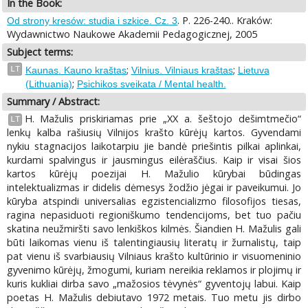
In the Book:
. P. 226-240.. Kraków:
Od strony kresów: studia i szkice. Cz. 3
Wydawnictwo Naukowe Akademii Pedagogicznej, 2005
Subject terms:
;
;
LT
Kaunas. Kauno kraštas
Vilnius. Vilniaus kraštas
Lietuva
;
(Lithuania)
Psichikos sveikata / Mental health.
Summary / Abstract:
H. Mažulis priskiriamas prie „XX a. šeštojo dešimtmečio“
LT
lenkų kalba rašiusių Vilnijos krašto kūrėjų kartos. Gyvendami
nykiu stagnacijos laikotarpiu jie bandė priešintis pilkai aplinkai,
kurdami spalvingus ir jausmingus eilėraščius. Kaip ir visai šios
kartos kūrėjų poezijai H. Mažulio kūrybai būdingas
intelektualizmas ir didelis dėmesys žodžio jėgai ir paveikumui. Jo
kūryba atspindi universalias egzistencializmo filosofijos tiesas,
ragina nepasiduoti regioniškumo tendencijoms, bet tuo pačiu
skatina neužmiršti savo lenkiškos kilmės. Šiandien H. Mažulis gali
būti laikomas vienu iš talentingiausių literatų ir žurnalistų, taip
pat vienu iš svarbiausių Vilniaus krašto kultūrinio ir visuomeninio
gyvenimo kūrėjų, žmogumi, kuriam nereikia reklamos ir plojimų ir
kuris kukliai dirba savo „mažosios tėvynės“ gyventojų labui. Kaip
poetas H. Mažulis debiutavo 1972 metais. Tuo metu jis dirbo