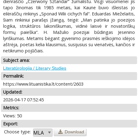
dienraščio „Czerwony Sztandar“ žurnalistu. Visgi visuomenei jis
tapo žinomas tik 1985 metais, kai Kaune buvo išleistas jo
eilėraščių rinkinys „Sponad Wilii cichych fal“. Eduardas Mieželaitis,
šiam rinkiniui parašęs įžangą, teigė: „Man patinka jo poezijos
logika, struktūros lakoniškumas, vidinė laisvė ir novatoriškų
formų paieška“. H. Mažulio poezijai būdingas Jesenino
lyriškumas. Metams bėgant gyvenimo prasmės ieškojimo idėjos
aštrėja, poetas kelia klausimus, susijusius su vienatvės, kančios ir
netikrumo pojūčiais.
Subject area:
Literatūrologija / Literary Studies
Permalink:
https://www.lituanistika.lt/content/2603
Updated:
2026-04-17 07:52:45
Metrics:
Views: 50
Export:
Choose type:
Download