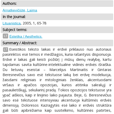
Authors:
Arnatkevičiūtė, Laima
In the Journal:
, 2005, 1, 65-78
Lituanistica
Subject terms:
LT
Estetika / Aesthetics.
Summary / Abstract:
Eseistikos teksto laikas ir erdvė priklauso nuo autoriaus
LT
pasirinktos esė temos ir medžiagos, kuria rašantysis disponuoja.
Erdvė ir laikas gali keisti požiūrį į mūsų dienų realybę, kartu
tapdamas savita kultūrine-intelektualine vidinės erdvės išraiška.
Du lietuvių eseistai – Marcelijus Martinaitis ir Gintaras
Beresnevičius savo esė tekstuose laiką bei erdvę modeliuoja,
žaisdami religiniais ir mitologiniais ženklais, akcentuodami
viršaus ir apačios opozicijas, kurios atitinka sakralųjį ir
pasaulietiškąjį, sekuliarinį pradą. Tokios opozicijos tekstuose yra
ypač aiškios, kaip ir linijinio laiko pajauta. Beje, G. Beresnevičius
savo esė tekstuose intensyviau akcentuoja kultūrinės erdvės
dimensiją. Doloresos Kazragytės esė laiko ir erdvės struktūra
gali būti apibrėžiama kaip susitelkimo, kultūrinės patirties,