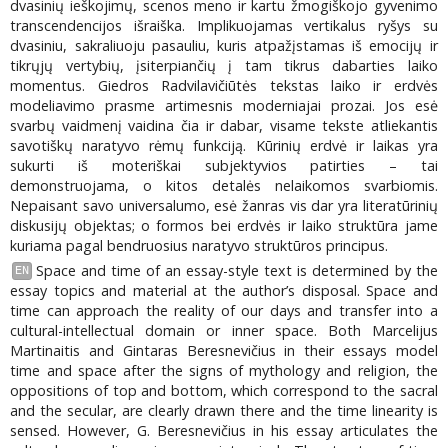
dvasinių ieškojimų, scenos meno ir kartu žmogiškojo gyvenimo
transcendencijos išraiška. Implikuojamas vertikalus ryšys su
dvasiniu, sakraliuoju pasauliu, kuris atpažįstamas iš emocijų ir
tikrųjų vertybių, įsiterpiančių į tam tikrus dabarties laiko
momentus. Giedros Radvilavičiūtės tekstas laiko ir erdvės
modeliavimo prasme artimesnis moderniajai prozai. Jos esė
svarbų vaidmenį vaidina čia ir dabar, visame tekste atliekantis
savotiškų naratyvo rėmų funkciją. Kūrinių erdvė ir laikas yra
sukurti iš moteriškai subjektyvios patirties – tai
demonstruojama, o kitos detalės nelaikomos svarbiomis.
Nepaisant savo universalumo, esė žanras vis dar yra literatūrinių
diskusijų objektas; o formos bei erdvės ir laiko struktūra jame
kuriama pagal bendruosius naratyvo struktūros principus.
Space and time of an essay-style text is determined by the
EN
essay topics and material at the author’s disposal. Space and
time can approach the reality of our days and transfer into a
cultural-intellectual domain or inner space. Both Marcelijus
Martinaitis and Gintaras Beresnevičius in their essays model
time and space after the signs of mythology and religion, the
oppositions of top and bottom, which correspond to the sacral
and the secular, are clearly drawn there and the time linearity is
sensed. However, G. Beresnevičius in his essay articulates the