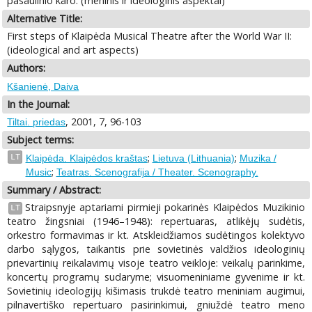
pasaulinio karo: (meninis ir ideologinis aspektai)
Alternative Title:
First steps of Klaipėda Musical Theatre after the World War II:
(ideological and art aspects)
Authors:
Kšanienė, Daiva
In the Journal:
, 2001, 7, 96-103
Tiltai. priedas
Subject terms:
;
;
LT
Klaipėda. Klaipėdos kraštas
Lietuva (Lithuania)
Muzika /
;
Music
Teatras. Scenografija / Theater. Scenography.
Summary / Abstract:
Straipsnyje aptariami pirmieji pokarinės Klaipėdos Muzikinio
LT
teatro žingsniai (1946–1948): repertuaras, atlikėjų sudėtis,
orkestro formavimas ir kt. Atskleidžiamos sudėtingos kolektyvo
darbo sąlygos, taikantis prie sovietinės valdžios ideologinių
prievartinių reikalavimų visoje teatro veikloje: veikalų parinkime,
koncertų programų sudaryme; visuomeniniame gyvenime ir kt.
Sovietinių ideologijų kišimasis trukdė teatro meniniam augimui,
pilnavertiško repertuaro pasirinkimui, gniuždė teatro meno