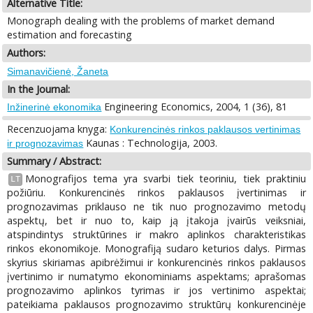
Alternative Title:
Monograph dealing with the problems of market demand
estimation and forecasting
Authors:
Simanavičienė, Žaneta
In the Journal:
Engineering Economics, 2004, 1 (36), 81
Inžinerinė ekonomika
Recenzuojama knyga:
Konkurencinės rinkos paklausos vertinimas
Kaunas : Technologija, 2003.
ir prognozavimas
Summary / Abstract:
Monografijos tema yra svarbi tiek teoriniu, tiek praktiniu
LT
požiūriu. Konkurencinės rinkos paklausos įvertinimas ir
prognozavimas priklauso ne tik nuo prognozavimo metodų
aspektų, bet ir nuo to, kaip ją įtakoja įvairūs veiksniai,
atspindintys struktūrines ir makro aplinkos charakteristikas
rinkos ekonomikoje. Monografiją sudaro keturios dalys. Pirmas
skyrius skiriamas apibrėžimui ir konkurencinės rinkos paklausos
įvertinimo ir numatymo ekonominiams aspektams; aprašomas
prognozavimo aplinkos tyrimas ir jos vertinimo aspektai;
pateikiama paklausos prognozavimo struktūrų konkurencinėje