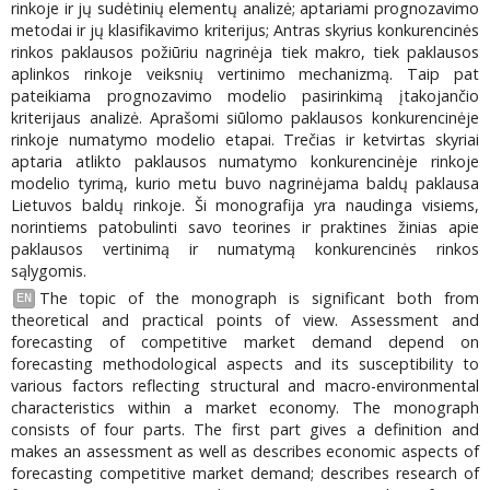
rinkoje ir jų sudėtinių elementų analizė; aptariami prognozavimo
metodai ir jų klasifikavimo kriterijus; Antras skyrius konkurencinės
rinkos paklausos požiūriu nagrinėja tiek makro, tiek paklausos
aplinkos rinkoje veiksnių vertinimo mechanizmą. Taip pat
pateikiama prognozavimo modelio pasirinkimą įtakojančio
kriterijaus analizė. Aprašomi siūlomo paklausos konkurencinėje
rinkoje numatymo modelio etapai. Trečias ir ketvirtas skyriai
aptaria atlikto paklausos numatymo konkurencinėje rinkoje
modelio tyrimą, kurio metu buvo nagrinėjama baldų paklausa
Lietuvos baldų rinkoje. Ši monografija yra naudinga visiems,
norintiems patobulinti savo teorines ir praktines žinias apie
paklausos vertinimą ir numatymą konkurencinės rinkos
sąlygomis.
The topic of the monograph is significant both from
EN
theoretical and practical points of view. Assessment and
forecasting of competitive market demand depend on
forecasting methodological aspects and its susceptibility to
various factors reflecting structural and macro-environmental
characteristics within a market economy. The monograph
consists of four parts. The first part gives a definition and
makes an assessment as well as describes economic aspects of
forecasting competitive market demand; describes research of