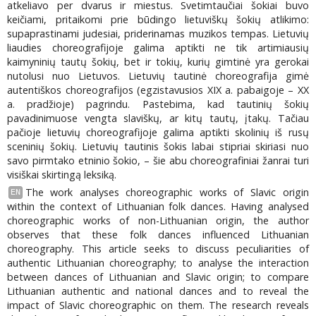
atkeliavo per dvarus ir miestus. Svetimtaučiai šokiai buvo
keičiami, pritaikomi prie būdingo lietuviškų šokių atlikimo:
supaprastinami judesiai, priderinamas muzikos tempas. Lietuvių
liaudies choreografijoje galima aptikti ne tik artimiausių
kaimyninių tautų šokių, bet ir tokių, kurių gimtinė yra gerokai
nutolusi nuo Lietuvos. Lietuvių tautinė choreografija gimė
autentiškos choreografijos (egzistavusios XIX a. pabaigoje – XX
a. pradžioje) pagrindu. Pastebima, kad tautinių šokių
pavadinimuose vengta slaviškų, ar kitų tautų, įtakų. Tačiau
pačioje lietuvių choreografijoje galima aptikti skolinių iš rusų
sceninių šokių. Lietuvių tautinis šokis labai stipriai skiriasi nuo
savo pirmtako etninio šokio, – šie abu choreografiniai žanrai turi
visiškai skirtingą leksiką.
The work analyses choreographic works of Slavic origin
EN
within the context of Lithuanian folk dances. Having analysed
choreographic works of non-Lithuanian origin, the author
observes that these folk dances influenced Lithuanian
choreography. This article seeks to discuss peculiarities of
authentic Lithuanian choreography; to analyse the interaction
between dances of Lithuanian and Slavic origin; to compare
Lithuanian authentic and national dances and to reveal the
impact of Slavic choreographic on them. The research reveals