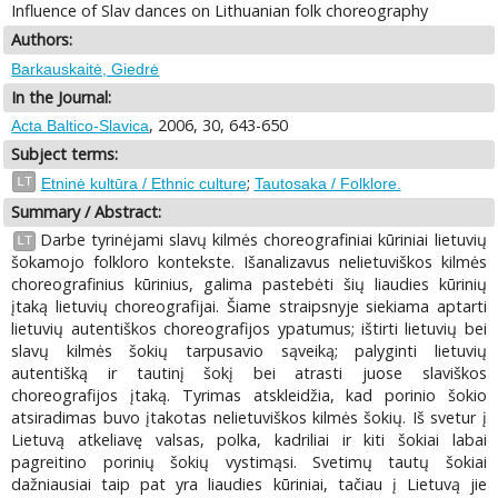
Influence of Slav dances on Lithuanian folk choreography
Authors:
Barkauskaitė, Giedrė
In the Journal:
, 2006, 30, 643-650
Acta Baltico-Slavica
Subject terms:
;
LT
Etninė kultūra / Ethnic culture
Tautosaka / Folklore.
Summary / Abstract:
Darbe tyrinėjami slavų kilmės choreografiniai kūriniai lietuvių
LT
šokamojo folkloro kontekste. Išanalizavus nelietuviškos kilmės
choreografinius kūrinius, galima pastebėti šių liaudies kūrinių
įtaką lietuvių choreografijai. Šiame straipsnyje siekiama aptarti
lietuvių autentiškos choreografijos ypatumus; ištirti lietuvių bei
slavų kilmės šokių tarpusavio sąveiką; palyginti lietuvių
autentišką ir tautinį šokį bei atrasti juose slaviškos
choreografijos įtaką. Tyrimas atskleidžia, kad porinio šokio
atsiradimas buvo įtakotas nelietuviškos kilmės šokių. Iš svetur į
Lietuvą atkeliavę valsas, polka, kadriliai ir kiti šokiai labai
pagreitino porinių šokių vystimąsi. Svetimų tautų šokiai
dažniausiai taip pat yra liaudies kūriniai, tačiau į Lietuvą jie