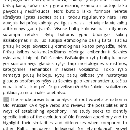
balsių kaita, tačiau tokių greta esančių esamojo ir būtojo laiko
pavyzdžių neužfiksuota. Nors būtojo laiko formose neretai
užrašytas ilgasis šaknies balsis, tačiau reguliarumo nėra. Tais
atvejais, kai prūsų kalboje yra ilgasis balsis, lietuvių ir latvių kalbų
atitikmenys gana įvairūs. Visose baltų kalbose balsio ilgumas
sutampa retokai. Rytų baltams ypač būdingas šaknų
išsišakojimas ir su juo susijusi etimologinė balsių kaita. Tačiau
prūsų kalboje akivaizdžių etimologinės kaitos pavyzdžių nėra.
Prūsų kalbos veiksmažodžiams būdinga apibendrinti šaknies
nykstamąjį laipsnį. Dėl šaknies išsišakojimo rytų baltų kalbose
yra susiformavęs glaudus ryšys tarp morfologinės struktūros,
kategorinės semantikos ir šaknies vokalizmo. Tokio ryšio
nematyti prūsų kalboje. Rytų baltų kalbose yra nustatytas
glaudus apofonijos ryšys su šaknies galo konsonantizmu, tačiau
nepastebėta, kad prūsiškųjų veiksmažodžių šaknies vokalizmas
priklausytų nuo finalės priebalsio.
The article presents an analysis of root vowel alternation in
EN
Old Prussian CVR type verbs and reviews the possibilities and
ways of establishing apophony. The study seeks to identify
specific traits of the evolution of Old Prussian apophony and to
highlight their similarities and differences when compared to
other Baltic languages. Inflexional (or etymological) vowel