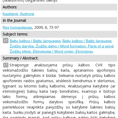
(skaidomos) dvigarsinės šaknys
Authors:
Kaukienė, Audronė
In the Journal:
, 2009, 6, 73-97
Res humanitariae
Subject terms:
;
;
LT
Baltų kalbos / Baltic languages
Baltų kalbos / Baltic language
;
Žodžių daryba. Žodžio dalys / Word formation. Parts of a word
Žodžių kilmė. Etimologija / Word origin. Etymology.
Summary / Abstract:
Straipsnyje analizuojama prūsų kalbos CVR tipo
LT
veiksmažodžio šaknies balsių kaita, aptariamos apofonijos
nustatymo galimybės ir būdai. Siekiama nustatyti prūsų kalbos
apofoninės raidos ypatumus, atskleisti bendrumus ir skirtumus,
lyginant su kitomis baltų kalbomis. Analizuojama kaitybinė (ar
etimologinė) balsių kaita tarp bendraties, esamojo ir būtojo
laiko formų, atkreipiamas dėmesys į prūsų kalbos
veiksmažodžio formų darybos specifiką. Prūsų kalbos
paminkluose neaptikta pavyzdžių su kaitybine šaknies balsių
kaita. Sunku įrodyti ar paneigti kokybinės balsių kaitos galimybę.
Yra pagrindo manyti, kad prūsų kalboje galėjo būti kiekybinė