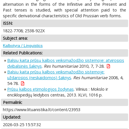
alternation in the forms of the Infinitive and the Present and
Past tenses is studied, with special attention paid to the
specific derivational characteristics of Old Prussian verb forms.
ISSN:
1822-7708; 2538-922X
Subject area:
Kalbotyra / Linguistics
Related Publications:
Balsių kaita prūsų kalbos veiksmažodžio sistemoje: atvirosios
dvibalsinės šaknys
.
Res humanitariae
2010, 7, 7-28.
Balsių kaita prūsų kalbos veiksmažodžio sistemoje:
uždarosios (neskaidomos) šaknys
.
Res humanitariae
2008, 4,
54-78.
Prūsų kalbos etimologijos žodynas
. Vilnius : Mokslo ir
enciklopedijų leidybos centras, 2013. XLVI, 1016 p.
Permalink:
https://www.lituanistika.lt/content/23953
Updated:
2026-03-25 15:57:32