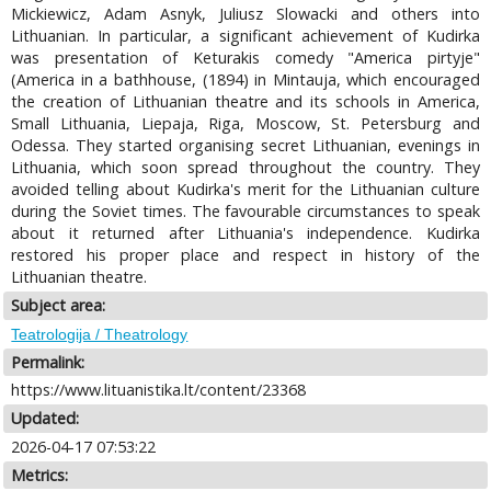
Mickiewicz, Adam Asnyk, Juliusz Slowacki and others into
Lithuanian. In particular, a significant achievement of Kudirka
was presentation of Keturakis comedy "America pirtyje"
(America in a bathhouse, (1894) in Mintauja, which encouraged
the creation of Lithuanian theatre and its schools in America,
Small Lithuania, Liepaja, Riga, Moscow, St. Petersburg and
Odessa. They started organising secret Lithuanian, evenings in
Lithuania, which soon spread throughout the country. They
avoided telling about Kudirka's merit for the Lithuanian culture
during the Soviet times. The favourable circumstances to speak
about it returned after Lithuania's independence. Kudirka
restored his proper place and respect in history of the
Lithuanian theatre.
Subject area:
Teatrologija / Theatrology
Permalink:
https://www.lituanistika.lt/content/23368
Updated:
2026-04-17 07:53:22
Metrics: