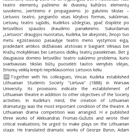
teatro elementų pažinimo iki dvasinių kultūros elementų
suvokimo, įvertinimo ir propagavimo. Jo galutinis tikslas –
Lietuvos teatro, jungiančio visas kūrybos formas, sukūrimas.
Lietuvių teatro sąjūdis, Kudirkos uždegtas, ypač išsiplėtė po
lietuviškos spaudos draudimo panaikinimo. Sukurdamas
„Lietuvos“ draugijos nuostatus, Kudirka, be abejonės, žinojo tuo
metu egzistavusio pasaulyje teatro meno vystymosi eigą,
pradedant antikos didžiaisiais atstovais ir baigiant Vilniaus bei
Kražių mokykliniais bei Lietuvos didikų teatrų pasiekimais. Bet jį
daugiausia domino lietuviško teatro sukūrimo problema, kurio
svarbiausias tikslas būtų puoselėti tautos vienybės idėjas,
žmonių veiklą kreipti nepriklausomos Lietuvos keliu.
Together with his colleagues, Vincas Kudirka established
EN
Lithuanian Students Society "Lietuva" (1888) in Warsaw
University. Its provisions indicate the establishment of
Lithuanian theatre in addition to other objectives of the Society
activities. In Kudirka's mind, the creation of Lithuanian
dramaturgy was the most important condition of the theatre. A
Lithuanian drama competition was arranged. H e published
three works of Aleksandras Fromas-Gužutis and wrote their
critical evaluations; he urged to make plays on the Lithuanian
stage. He translated dramatic works of George Byron, Adam