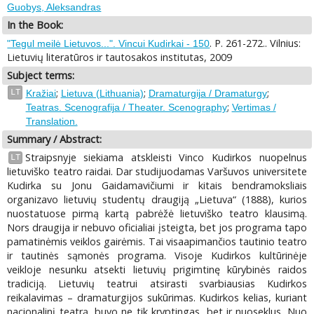
Guobys, Aleksandras
In the Book:
. P. 261-272.. Vilnius:
"Tegul meilė Lietuvos...". Vincui Kudirkai - 150
Lietuvių literatūros ir tautosakos institutas, 2009
Subject terms:
;
;
;
LT
Kražiai
Lietuva (Lithuania)
Dramaturgija / Dramaturgy
;
Teatras. Scenografija / Theater. Scenography
Vertimas /
Translation.
Summary / Abstract:
Straipsnyje siekiama atskleisti Vinco Kudirkos nuopelnus
LT
lietuviško teatro raidai. Dar studijuodamas Varšuvos universitete
Kudirka su Jonu Gaidamavičiumi ir kitais bendramoksliais
organizavo lietuvių studentų draugiją „Lietuva“ (1888), kurios
nuostatuose pirmą kartą pabrėžė lietuviško teatro klausimą.
Nors draugija ir nebuvo oficialiai įsteigta, bet jos programa tapo
pamatinėmis veiklos gairėmis. Tai visaapimančios tautinio teatro
ir tautinės sąmonės programa. Visoje Kudirkos kultūrinėje
veikloje nesunku atsekti lietuvių prigimtinę kūrybinės raidos
tradiciją. Lietuvių teatrui atsirasti svarbiausias Kudirkos
reikalavimas – dramaturgijos sukūrimas. Kudirkos kelias, kuriant
nacionalinį teatrą, buvo ne tik kryptingas, bet ir nuoseklus. Nuo