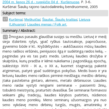
. P. 3-6..
2004 m. liepos 26 d.- rugpjūčio 04 d., Kuršėnuose
Kuršėnai: Šiaulių rajono tautodailininkų bendruomenė, 2005
Subject terms:
;
;
;
LT
Kuršėnai
Meškuičiai
Šiauliai. Šiaulių kraštas
Lietuva
;
(Lithuania)
Liaudies menas / Folk art.
Summary / Abstract:
Žmogaus pasaulis glaudžiai susijęs su medžiu. Lietuvį ir medį
LT
sieja išskirtinis ryšys, ypač ryškus tautosakoje, papročiuose,
gyvenimo būde ir kt.. Kryždirbystės – aukščiausios mūsų liaudies
meno raiškos viršūnės, perėjusios ilgą ir sudėtingą raidos kelią, –
pagrindas yra vis tas pats medis. Lietuvių liaudies drožyba ir
skulptūra, kurių pradžia ir kilmė nukeliama į pagoniškąją epochą,
suklestėjo XVIII - IX a., o XX a., kuomet stagnaciją pakeitė
atgimimas, patyrė ypač sudėtingus pokyčius. Medis buvo ir yra
lietuvių liaudies meno raiškos pirminė medžiaga; medžio dirbinių
įtaka pastebima gintaro, akmens, metalo dirbiniuose. Liaudies
meno raidai vystyti rengiami seminarai – pasisemti žinių,
tobulinti meistrystę, praturtėti dvasiškai. Šie seminarai formavosi
veikiami gilių tradicijų, liaudies kūrybos patirties, nūdienos
liaudies meno poreikių. Meno seminarų užuomazgos yra nuo
seno vykdavę meno dirbinių turgūs, mugės, amatininkų ir