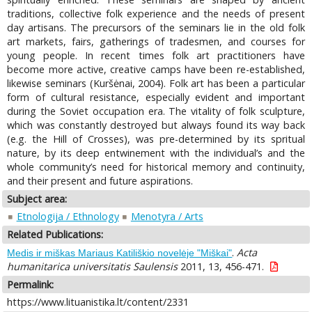
traditions, collective folk experience and the needs of present
day artisans. The precursors of the seminars lie in the old folk
art markets, fairs, gatherings of tradesmen, and courses for
young people. In recent times folk art practitioners have
become more active, creative camps have been re-established,
likewise seminars (Kuršėnai, 2004). Folk art has been a particular
form of cultural resistance, especially evident and important
during the Soviet occupation era. The vitality of folk sculpture,
which was constantly destroyed but always found its way back
(e.g. the Hill of Crosses), was pre-determined by its spritual
nature, by its deep entwinement with the individual’s and the
whole community’s need for historical memory and continuity,
and their present and future aspirations.
Subject area:
Etnologija / Ethnology
Menotyra / Arts
Related Publications:
.
Acta
Medis ir miškas Mariaus Katiliškio novelėje "Miškai"
humanitarica universitatis Saulensis
2011, 13, 456-471.
Permalink:
https://www.lituanistika.lt/content/2331