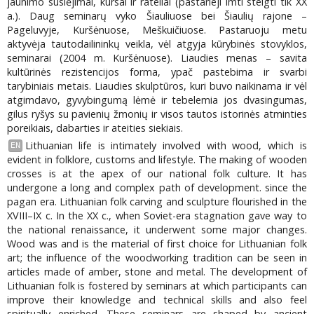
jaunimo susiėjimai, kursai ir rateliai (pastarieji imti steigti tik XX
a.). Daug seminarų vyko Šiauliuose bei Šiaulių rajone –
Pageluvyje, Kuršėnuose, Meškuičiuose. Pastaruoju metu
aktyvėja tautodailininkų veikla, vėl atgyja kūrybinės stovyklos,
seminarai (2004 m. Kuršėnuose). Liaudies menas – savita
kultūrinės rezistencijos forma, ypač pastebima ir svarbi
tarybiniais metais. Liaudies skulptūros, kuri buvo naikinama ir vėl
atgimdavo, gyvybingumą lėmė ir tebelemia jos dvasingumas,
gilus ryšys su pavienių žmonių ir visos tautos istorinės atminties
poreikiais, dabarties ir ateities siekiais.
Lithuanian life is intimately involved with wood, which is
EN
evident in folklore, customs and lifestyle. The making of wooden
crosses is at the apex of our national folk culture. It has
undergone a long and complex path of development. since the
pagan era. Lithuanian folk carving and sculpture flourished in the
XVIII–IX c. In the XX c., when Soviet-era stagnation gave way to
the national renaissance, it underwent some major changes.
Wood was and is the material of first choice for Lithuanian folk
art; the influence of the woodworking tradition can be seen in
articles made of amber, stone and metal. The development of
Lithuanian folk is fostered by seminars at which participants can
improve their knowledge and technical skills and also feel
spiritually enriched. These seminars are shaped by ancient