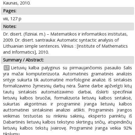
Kaunas, 2010.
Pages:
viii, 127 p
Notes:
Dr. disert. (fiziniai. m.) – Matematikos ir informatikos institutas,
2009. Dr. disert. santrauka: Automatic syntactic analysis of
Lithuanian simple sentences. Vilnius : [Institute of Mathematics
and Informatics], 2010.
Summary / Abstract:
Lietuvių kalba palyginus su pirmaujančiomis pasaulio šalis
LT
yra mažai kompiuterizuota. Automatinės gramatinės analizės
srityje sukurta tik automatinė morfologinė analizė. Iš sintaksės
formalizavimo žymesnių darbų nėra. Šiame darbe apžvelgti kitų
tautų sintaksės automatizavimo darbai, išskirti specifiniai
lietuvių kalbos bruožai, formalizuota lietuvių kalbos sintaksė,
sukurtas akgoritmas ir programinė įranga lietuvių kalbos
auttomatinei sintaksinei analizei atlikti. Programinės įrangos
veikimas testuotas su rinkiniu sakinių, eksperto parinktų iš
Dabartinės lietuvių kalbos tekstyno skirtingų sričių, atspindinčių
lietuvių kalbos tekstų įvairovę. Programinė įranga veikia 92%
tikslumu.