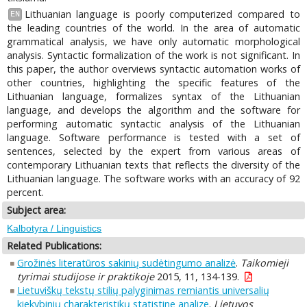
Lithuanian language is poorly computerized compared to
EN
the leading countries of the world. In the area of automatic
grammatical analysis, we have only automatic morphological
analysis. Syntactic formalization of the work is not significant. In
this paper, the author overviews syntactic automation works of
other countries, highlighting the specific features of the
Lithuanian language, formalizes syntax of the Lithuanian
language, and develops the algorithm and the software for
performing automatic syntactic analysis of the Lithuanian
language. Software performance is tested with a set of
sentences, selected by the expert from various areas of
contemporary Lithuanian texts that reflects the diversity of the
Lithuanian language. The software works with an accuracy of 92
percent.
Subject area:
Kalbotyra / Linguistics
Related Publications:
Grožinės literatūros sakinių sudėtingumo analizė
.
Taikomieji
tyrimai studijose ir praktikoje
2015, 11, 134-139.
Lietuviškų tekstų stilių palyginimas remiantis universalių
kiekybinių charakteristikų statistine analize
.
Lietuvos