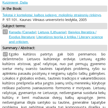
Kuizinienė, Dalia
In the Book:
.
Tekstai ir kontekstai: kalbos judesys: mokslinių straipsnių rinkinys
P. 97-101.. Kaunas: Vilniaus universiteto leidykla, 2005
Subject terms:
;
;
LT
Kanada (Canada)
Lietuva (Lithuania)
Išeivijos literatūra /
;
Exodus literature
Literatūros teorija ir kritika / Literary science
and criticism.
Summary / Abstract:
Egzilio kultūros patirtys gali būti perimamos šio
LT
dešimtmečio Lietuvos kultūrinėje erdvėje. Lietuvių egzilio
kultūros atstovai, ypač rašytojai, nuo pat pirmųjų gyvenimo
svetur metų svarsto tautinės tapatybės problemą, ryšio su
aplinkiniu pasauliu pozityvių ir neigiamų sąlyčio taškų galimybes.
Lokalios ir globalios erdvės, tautinės tradicijos ir vakarietiškosios
kultūros priešprieša arba jungtis įvairių sričių menininkų kūryboje
reiškiasi pačiomis įvairiausiomis formomis ir motyvais. Lietuvių
rašytojai, gyvenantys ne Lietuvoje, neišvengiamai susiduria kelių
kultūrų ir bent mažiausiai dviejų kalbų apsuptyje. Jiems
neišvengiamai iškyla santykio su tautine, generaline tapatybe
problema, kuri nebūtinai visada turi komponuotą išraišką jų