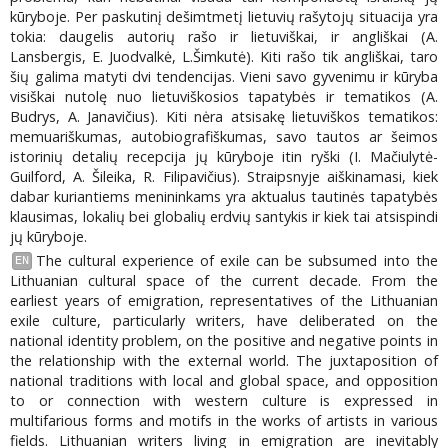
kūryboje. Per paskutinį dešimtmetį lietuvių rašytojų situacija yra
tokia: daugelis autorių rašo ir lietuviškai, ir angliškai (A.
Lansbergis, E. Juodvalkė, L.Šimkutė). Kiti rašo tik angliškai, taro
šių galima matyti dvi tendencijas. Vieni savo gyvenimu ir kūryba
visiškai nutolę nuo lietuviškosios tapatybės ir tematikos (A.
Budrys, A. Janavičius). Kiti nėra atsisakę lietuviškos tematikos:
memuariškumas, autobiografiškumas, savo tautos ar šeimos
istorinių detalių recepcija jų kūryboje itin ryški (I. Mačiulytė-
Guilford, A. Šileika, R. Filipavičius). Straipsnyje aiškinamasi, kiek
dabar kuriantiems menininkams yra aktualus tautinės tapatybės
klausimas, lokalių bei globalių erdvių santykis ir kiek tai atsispindi
jų kūryboje.
The cultural experience of exile can be subsumed into the
EN
Lithuanian cultural space of the current decade. From the
earliest years of emigration, representatives of the Lithuanian
exile culture, particularly writers, have deliberated on the
national identity problem, on the positive and negative points in
the relationship with the external world. The juxtaposition of
national traditions with local and global space, and opposition
to or connection with western culture is expressed in
multifarious forms and motifs in the works of artists in various
fields. Lithuanian writers living in emigration are inevitably